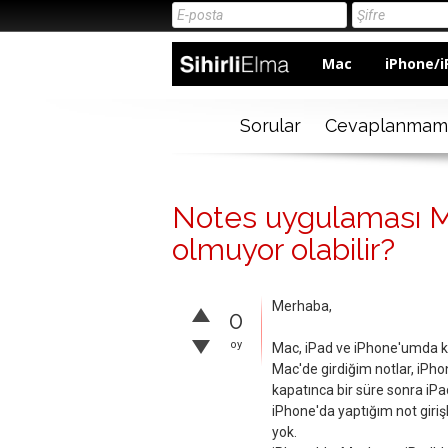
Mac
iPhone/i
Sorular
Cevaplanmam
Notes uygulaması M
olmuyor olabilir?
Merhaba,
0
oy
Mac, iPad ve iPhone'umda ku
Mac'de girdiğim notlar, iPho
kapatınca bir süre sonra iPad
iPhone'da yaptığım not girişl
yok.