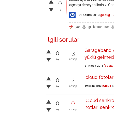
0
açmayı deneyebilirsiniz. Gen
oy
21 Kasım 2013
goktug
U
İlgili sorular
Garageband v
0
3
yüklü gelmedi,
oy
cevap
21 Nisan 2016
fedelta
İcloud fotola
0
2
19 Ekim 2013
iCloud
k
oy
cevap
İCloud senkr
0
0
notlar" senkr
oy
cevap