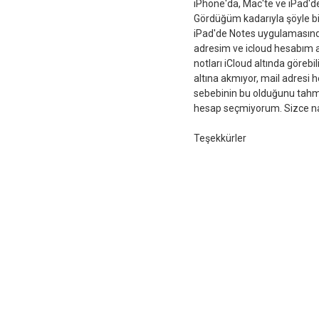
iPhone'da, Mac'te ve iPad'de 
Gördüğüm kadarıyla şöyle bi
iPad'de Notes uygulamasınd
adresim ve icloud hesabım a
notları iCloud altında görebi
altına akmıyor, mail adresi
sebebinin bu olduğunu tahm
hesap seçmiyorum. Sizce nas
Teşekkürler