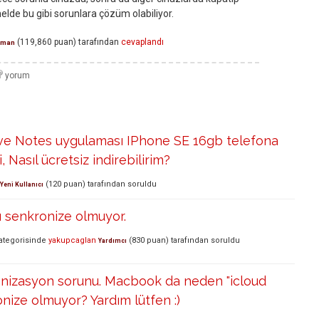
elde bu gibi sorunlara çözüm olabiliyor.
(
119,860
puan)
tarafından
cevaplandı
zman
e Notes uygulaması IPhone SE 16gb telefona
 Nasıl ücretsiz indirebilirim?
(
120
puan)
tarafından
soruldu
Yeni Kullanıcı
rı senkronize olmuyor.
ategorisinde
yakupcaglan
(
830
puan)
tarafından
soruldu
Yardımcı
onizasyon sorunu. Macbook da neden "icloud
onize olmuyor? Yardım lütfen :)