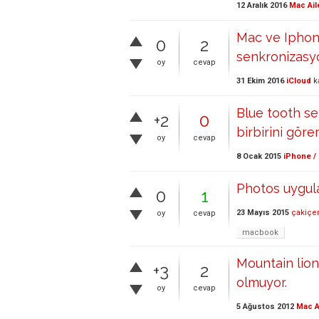
12 Aralık 2016
Mac Ail
Mac ve Iphon
0
2
senkronizasy
oy
cevap
31 Ekim 2016
iCloud
k
Blue tooth se
+2
0
birbirini göre
oy
cevap
8 Ocak 2015
iPhone /
Photos uygul
0
1
23 Mayıs 2015
çakiçe
oy
cevap
macbook
Mountain lion
+3
2
olmuyor.
oy
cevap
5 Ağustos 2012
Mac A