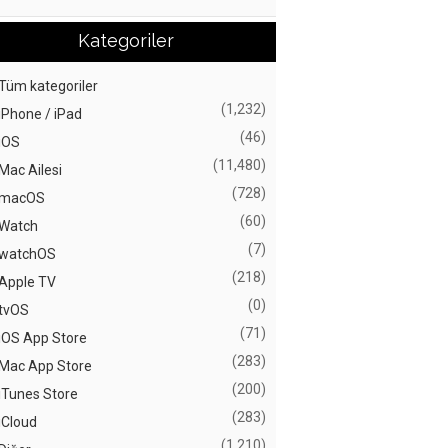
Kategoriler
Tüm kategoriler
(1,232)
iPhone / iPad
(46)
iOS
(11,480)
Mac Ailesi
(728)
macOS
(60)
Watch
(7)
watchOS
(218)
Apple TV
(0)
tvOS
(71)
iOS App Store
(283)
Mac App Store
(200)
iTunes Store
(283)
iCloud
(1,210)