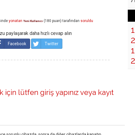
sinde
yonatan
(
180
puan)
tarafından
soruldu
Yeni Kullanıcı
u paylaşarak daha hızlı cevap alın
Facebook
Twitter
1
 için lütfen
giriş yapınız
veya
kayıt
ece sorunlu cihazda, sonra da diğer cihazlarda kapatıp