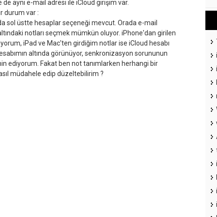
de aynı e-mail adresi ile iCloud girişim var.
r durum var :
a sol üstte hesaplar seçeneği mevcut. Orada e-mail
ltındaki notları seçmek mümkün oluyor. iPhone'dan girilen
liyorum, iPad ve Mac'ten girdiğim notlar ise iCloud hesabı
 hesabımın altında görünüyor, senkronizasyon sorununun
in ediyorum. Fakat ben not tanımlarken herhangi bir
ıl müdahele edip düzeltebilirim ?