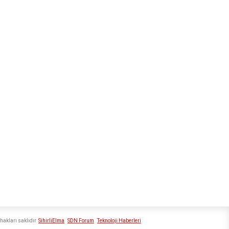
hakları saklıdır
SihirliElma
SDN Forum
Teknoloji Haberleri