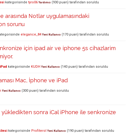
esi
kategorisinde
tyro06
(
930
puan)
tarafından
soruldu
Yardımcı
e arasında Notlar uygulamasındaki
on sorunu
ategorisinde
elegance_84
(
170
puan)
tarafından
soruldu
Yeni Kullanıcı
nkronize için ipad air ve iphone 5s cihazlarim
miyor.
 iPad
kategorisinde
KUDH
(
140
puan)
tarafından
soruldu
Yeni Kullanıcı
aması Mac, İphone ve iPad
n
(
300
puan)
tarafından
soruldu
Yeni Kullanıcı
 yükledikten sonra iCal iPhone ile senkronize
ilesi
kategorisinde
Profiterol
(
190
puan)
tarafından
soruldu
Yeni Kullanıcı