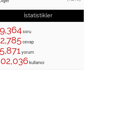
Diğer
İstatistikler
19,364
soru
22,785
cevap
5,871
yorum
202,036
kullanıcı