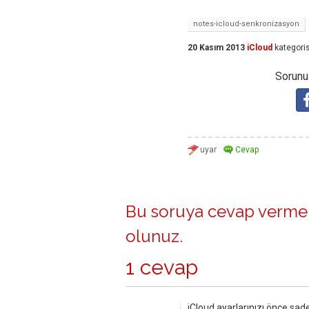
notes-icloud-senkronizasyon
20 Kasım 2013
iCloud
kategori
Sorunuz
Bu soruya cevap vermek
olunuz
.
1 cevap
iCloud ayarlarınızı önce sad