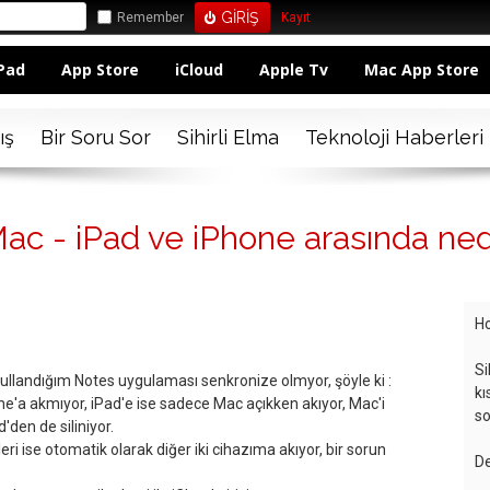
Remember
Kayıt
Pad
App Store
iCloud
Apple Tv
Mac App Store
ış
Bir Soru Sor
Sihirli Elma
Teknoloji Haberleri
ac - iPad ve iPhone arasında ne
Ho
Si
llandığım Notes uygulaması senkronize olmyor, şöyle ki :
kı
ne'a akmıyor, iPad'e ise sadece Mac açıkken akıyor, Mac'i
so
'den de siliniyor.
eri ise otomatik olarak diğer iki cihazıma akıyor, bir sorun
De