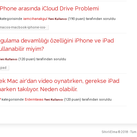
Phone arasında iCloud Drive Problemi
kategorisinde
iamcihanakgul
(
190
puan)
tarafından
soruldu
Yeni Kullanıcı
r-macos-macbook-iphone-ios-
gulama devamlılığı özelliğini iPhone ve iPad
ullanabilir miyim?
(
120
puan)
tarafından
soruldu
Yeni Kullanıcı
ipad
k Mac air'dan video oynatırken, gerekse iPad
arken takılıyor. Neden olabilir.
V
kategorisinde
Erdemtavas
(
120
puan)
tarafından
soruldu
Yeni Kullanıcı
SihirliElma © 2018 - Tüm 