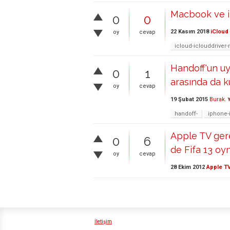
Macbook ve i
0
0
22 Kasım 2018
iCloud
oy
cevap
icloud-iclouddrive
Handoff'un uy
0
1
arasında da k
oy
cevap
19 Şubat 2015
Burak.
handoff-
iphone-
Apple TV gere
0
6
de Fifa 13 oyn
oy
cevap
28 Ekim 2012
Apple T
İletişim