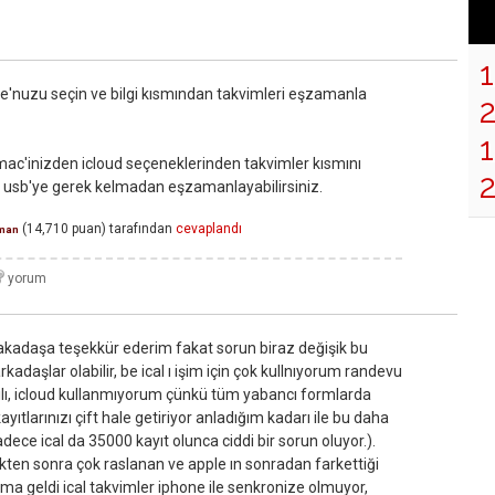
ne'nuzu seçin ve bilgi kısmından takvimleri eşzamanla
1
ac'inizden icloud seçeneklerinden takvimler kısmını
 usb'ye gerek kelmadan eşzamanlayabilirsiniz.
(
14,710
puan)
tarafından
cevaplandı
man
akadaşa teşekkür ederim fakat sorun biraz değişik bu
daşlar olabilir, be ical ı işim için çok kullnıyorum randevu
ılı, icloud kullanmıyorum çünkü tüm yabancı formlarda
yıtlarınızı çift hale getiriyor anladığım kadarı ile bu daha
ce ical da 35000 kayıt olunca ciddi bir sorun oluyor.).
kten sonra çok raslanan ve apple ın sonradan farkettiği
a geldi ical takvimler iphone ile senkronize olmuyor,