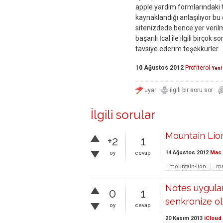
apple yardım formlarındaki 
kaynaklandığı anlaşılıyor bu 
sitenizdede bence yer verilm
başarılı İcal ile ilgili birçok
tavsiye ederim teşekkürler.
10 Ağustos 2012
Profiterol
Yeni
İlgili sorular
Mountain Lion
+2
1
14 Ağustos 2012
Mac 
oy
cevap
mountain-lion
ma
Notes uygula
0
1
senkronize ol
oy
cevap
20 Kasım 2013
iCloud