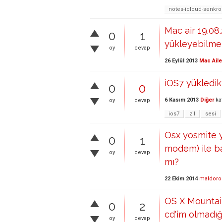
notes-icloud-senkr
Mac air 19.08.
0
1
yükleyebilme
oy
cevap
26 Eylül 2013
Mac Aile
iOS7 yükledikt
0
0
6 Kasım 2013
Diğer
ka
oy
cevap
ios7
zil
sesi
Osx yosmite y
0
1
modem) ile b
oy
cevap
mı?
22 Ekim 2014
maldoro
OS X Mountain
0
2
cd'im olmadı
oy
cevap