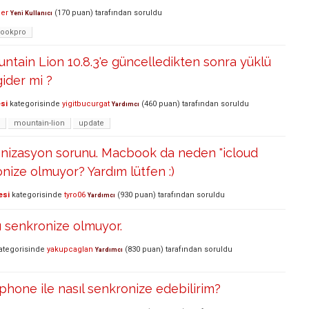
cer
(
170
puan)
tarafından
soruldu
Yeni Kullanıcı
bookpro
tain Lion 10.8.3'e güncelledikten sonra yüklü
ider mi ?
si
kategorisinde
yigitbucurgat
(
460
puan)
tarafından
soruldu
Yardımcı
mountain-lion
update
onizasyon sorunu. Macbook da neden "icloud
onize olmuyor? Yardım lütfen :)
esi
kategorisinde
tyro06
(
930
puan)
tarafından
soruldu
Yardımcı
rı senkronize olmuyor.
ategorisinde
yakupcaglan
(
830
puan)
tarafından
soruldu
Yardımcı
phone ile nasıl senkronize edebilirim?