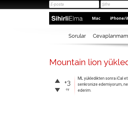
Mac
iPhone/i
Sorular
Cevaplanmam
Mountain lion yükled
ML yükledikten sonra iCal etk
+3
senkronize edemiyorum, ne yap
oy
ederim.