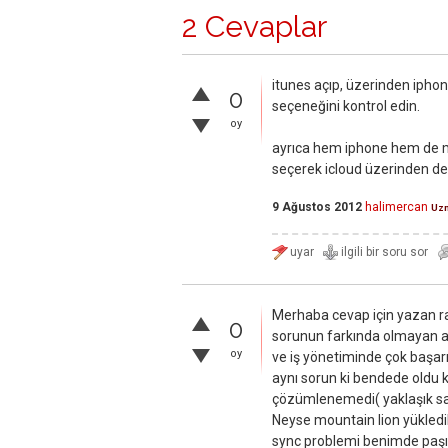
2 Cevaplar
itunes açıp, üzerinden ipho
0
seçeneğini kontrol edin.
oy
ayrıca hem iphone hem de m
seçerek icloud üzerinden de
9 Ağustos 2012
halimercan
Uz
Merhaba cevap için yazan r
0
sorunun farkında olmayan arka
oy
ve iş yönetiminde çok başar
aynı sorun ki bendede oldu ka
çözümlenemedi( yaklaşık sade
Neyse mountain lion yükledi
sync problemi benimde paşım