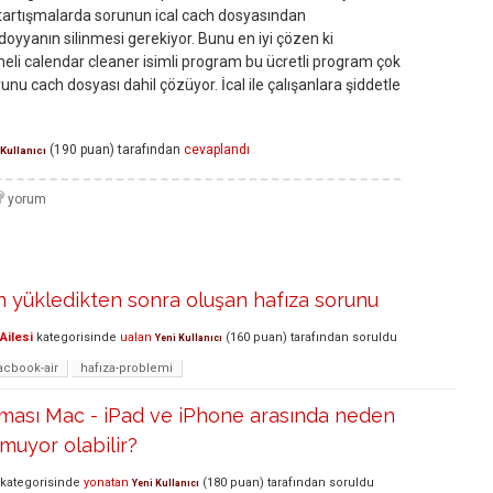
tartışmalarda sorunun ical cach dosyasından
doyyanın silinmesi gerekiyor. Bunu en iyi çözen ki
eli calendar cleaner isimli program bu ücretli program çok
 sorunu cach dosyası dahil çözüyor. İcal ile çalışanlara şiddetle
(
190
puan)
tarafından
cevaplandı
 Kullanıcı
 yükledikten sonra oluşan hafıza sorunu
Ailesi
kategorisinde
ualan
(
160
puan)
tarafından
soruldu
Yeni Kullanıcı
cbook-air
hafıza-problemi
ması Mac - iPad ve iPhone arasında neden
muyor olabilir?
kategorisinde
yonatan
(
180
puan)
tarafından
soruldu
Yeni Kullanıcı