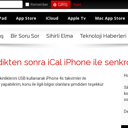
Remember
Kayıt
Pad
App Store
iCloud
Apple Tv
Mac App Store
ış
Bir Soru Sor
Sihirli Elma
Teknoloji Haberleri
ikten sonra iCal iPhone ile senkr
Ho
inliklerini USB kullanarak iPhone 4s takvimler ile
abilirim, konu ile ilgili bilgisi olanlara şimdiden teşekkür
Si
kı
so
De