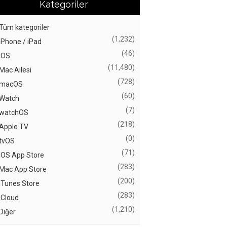
Kategoriler
Tüm kategoriler
(1,232)
iPhone / iPad
(46)
iOS
(11,480)
Mac Ailesi
(728)
macOS
(60)
Watch
(7)
watchOS
(218)
Apple TV
(0)
tvOS
(71)
iOS App Store
(283)
Mac App Store
(200)
iTunes Store
(283)
iCloud
(1,210)
Diğer