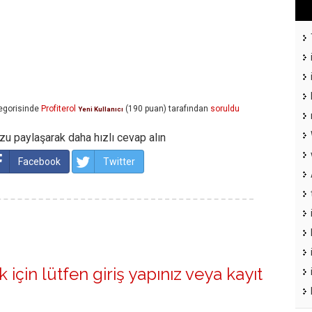
egorisinde
Profiterol
(
190
puan)
tarafından
soruldu
Yeni Kullanıcı
u paylaşarak daha hızlı cevap alın
Facebook
Twitter
 için lütfen
giriş yapınız
veya
kayıt