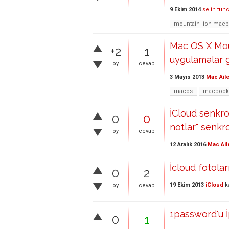
9 Ekim 2014
selin.tun
mountain-lion-mac
Mac OS X Moun
+2
1
uygulamalar g
oy
cevap
3 Mayıs 2013
Mac Aile
macos
macbook
İCloud senkr
0
0
notlar" senkr
oy
cevap
12 Aralık 2016
Mac Ail
İcloud fotola
0
2
19 Ekim 2013
iCloud
k
oy
cevap
1password'u İ
0
1