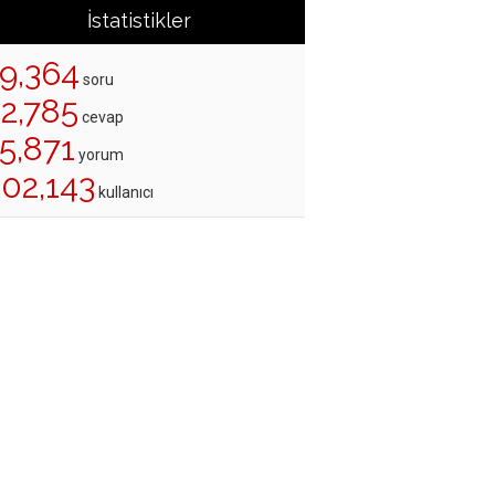
İstatistikler
19,364
soru
22,785
cevap
5,871
yorum
202,143
kullanıcı