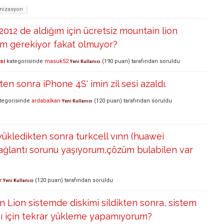
onizasyon
2012 de aldığım için ücretsiz mountain lion
m gerekiyor fakat olmuyor?
si
kategorisinde
masuk52
(
190
puan)
tarafından
soruldu
Yeni Kullanıcı
en sonra iPhone 4S' imin zil sesi azaldı.
tegorisinde
ardabalkan
(
120
puan)
tarafından
soruldu
Yeni Kullanıcı
ükledikten sonra turkcell vınn (huawei
ağlantı sorunu yaşıyorum,çözüm bulabilen var
r
(
120
puan)
tarafından
soruldu
Yeni Kullanıcı
 Lion sistemde diskimi sildikten sonra, sistem
ğı için tekrar yükleme yapamıyorum?