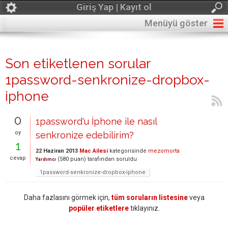
Giriş Yap | Kayıt ol
Menüyü göster
Son etiketlenen sorular
1password-senkronize-dropbox-
iphone
0
1password'u İphone ile nasıl
oy
senkronize edebilirim?
1
22 Haziran 2013
Mac Ailesi
kategorisinde
mezomorta
cevap
(
580
puan)
tarafından
soruldu
Yardımcı
1password-senkronize-dropbox-iphone
Daha fazlasını görmek için,
tüm soruların listesine
veya
popüler etiketlere
tıklayınız.