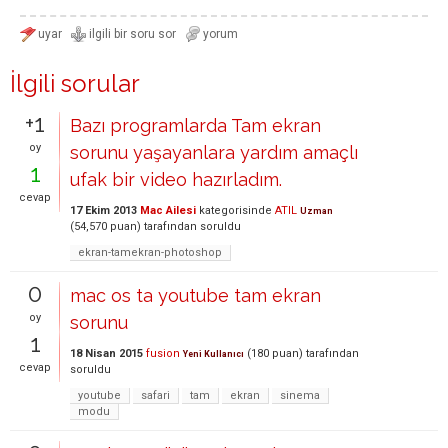
İlgili sorular
+1
Bazı programlarda Tam ekran
oy
sorunu yaşayanlara yardım amaçlı
1
ufak bir video hazırladım.
cevap
17 Ekim 2013
Mac Ailesi
kategorisinde
ATIL
Uzman
(
54,570
puan)
tarafından
soruldu
ekran-tamekran-photoshop
0
mac os ta youtube tam ekran
oy
sorunu
1
18 Nisan 2015
fusion
(
180
puan)
tarafından
Yeni Kullanıcı
cevap
soruldu
youtube
safari
tam
ekran
sinema
modu