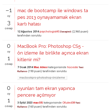
–1
mac de bootcamp ile windows ta
oy
pes 2013 oynayamamak ekran
3
kartı hatası
cevap
12 Ağustos 2014
psychologist45
(
2,960
puan)
Deneyimli
tarafından
soruldu
0
MacBook Pro: Photoshop CS5 -
oy
ön izleme ile birlikte açınca ekran
1
kitlenir mi?
cevap
7 Ocak 2014
Mac Ailesi
kategorisinde
hüceste
Yeni
(
190
puan)
tarafından
soruldu
Kullanıcı
macbookpro-photoshop-önizleme
0
oyunları tam ekran yapınca
oy
pencere açılmıyor
1
3 Eylül 2023
macOS
kategorisinde
CKuted08
Yeni
cevap
(
160
puan)
tarafından
soruldu
Kullanıcı