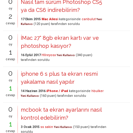
0
Nasıl tam sürüm Photoshop CS5
oy
ya da CS6 indirebilirim?
2
17 Ekim 2015
Mac Ailesi
kategorisinde
canbulut
Yeni
cevap
(
120
puan)
tarafından
soruldu
Kullanıcı
0
İMac 27" 8gb ekran kartı var ve
oy
photoshop kasıyor?
1
16 Eylül 2017
Hllreyosx
(
340
puan)
Yeni Kullanıcı
cevap
tarafından
soruldu
0
iphone 6 s plus ta ekran resmi
oy
yakalama nasıl yapılır
1
14 Haziran 2016
iPhone / iPad
kategorisinde
hbulker
cevap
(
160
puan)
tarafından
soruldu
Yeni Kullanıcı
0
mcbook ta ekran ayarlarını nasıl
oy
kontrol edebilirim?
1
3 Ocak 2015
ss sakin
(
150
puan)
tarafından
Yeni Kullanıcı
cevap
soruldu