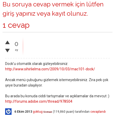
Bu soruya cevap vermek için lütfen
giriş yapınız
veya
kayıt olunuz
.
1 cevap
0
oy
Dock'u otomatik olarak gizleyebilirsiniz:
http://www.sihirlielma.com/2009/10/03/mac101-dock/
Ancak menü çubuğunu gizlemek istemeyebilirsiniz. Zira pek çok
şeye buradan ulaşılıyor.
Bu arada bu konuda ciddi tartışmalar ve açıklamalar da mevcut :)
http://forums.adobe.com/thread/978504
6 Ekim 2013
goktug
(
119,860
puan)
tarafından
cevaplandı
Uzman