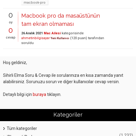
macbook-pro
0
Macbook pro da masaüstünün
oy
tam ekran olmaması
0
26 Aralık 2021
Mac Ailesi
kategorisinde
cevap
ahmetinbilgisayar
(
120
puan)
tarafından
Yeni Kullanıcı
soruldu
Hoş geldiniz,
Sihirli Elma Soru & Cevap ile sorularınıza en kısa zamanda yanıt
alabilirsiniz. Sorunuzu sorun ve diğer kullanıcılar cevap versin.
Detaylı bilgi için
buraya
tıklayın.
Kategoriler
Tüm kategoriler
(1,232)