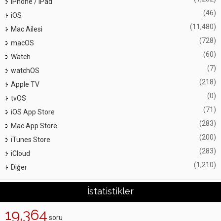
iPhone / iPad
(46)
iOS
(11,480)
Mac Ailesi
(728)
macOS
(60)
Watch
(7)
watchOS
(218)
Apple TV
(0)
tvOS
(71)
iOS App Store
(283)
Mac App Store
(200)
iTunes Store
(283)
iCloud
(1,210)
Diğer
İstatistikler
19,364
soru