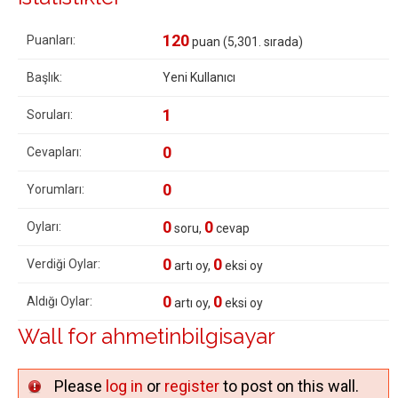
120
Puanları:
puan (
5,301
. sırada)
Başlık:
Yeni Kullanıcı
1
Soruları:
0
Cevapları:
0
Yorumları:
0
0
Oyları:
soru,
cevap
0
0
Verdiği Oylar:
artı oy,
eksi oy
0
0
Aldığı Oylar:
artı oy,
eksi oy
Wall for ahmetinbilgisayar
Please
log in
or
register
to post on this wall.