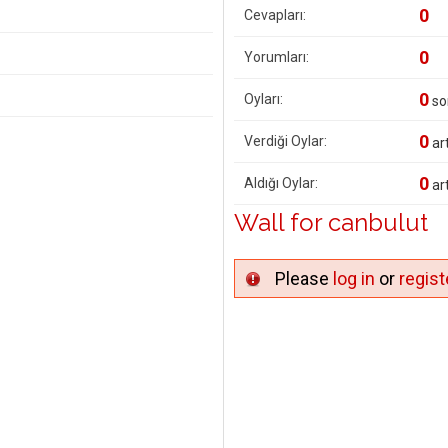
0
Cevapları:
0
Yorumları:
0
Oyları:
so
0
Verdiği Oylar:
art
0
Aldığı Oylar:
art
Wall for canbulut
Please
log in
or
regist