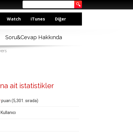
Watch
iTunes
Diğer
Soru&Cevap Hakkında
wers
a ait istatistikler
0
puan (
5,301
. sırada)
 Kullanıcı