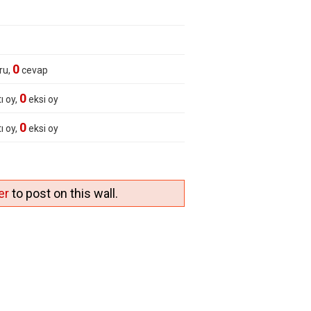
0
ru,
cevap
0
ı oy,
eksi oy
0
ı oy,
eksi oy
er
to post on this wall.