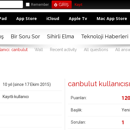
Remember
Kayıt
Pad
App Store
iCloud
Apple Tv
Mac App Store
ış
Bir Soru Sor
Sihirli Elma
Teknoloji Haberleri
lanıcı: canbulut
Wall
Recent activity
All questions
All ans
canbulut kullanıcısın
10 yıl (since 17 Ekim 2015)
Kayıtlı kullanıcı
12
Puanları:
Başlık:
Yeni
1
Soruları: