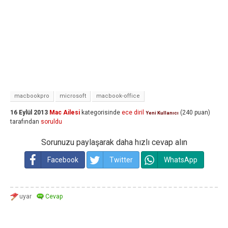
macbookpro
microsoft
macbook-office
16 Eylül 2013
Mac Ailesi
kategorisinde
ece diril
(
240
puan)
Yeni Kullanıcı
tarafından
soruldu
Sorunuzu paylaşarak daha hızlı cevap alın
Facebook
Twitter
WhatsApp