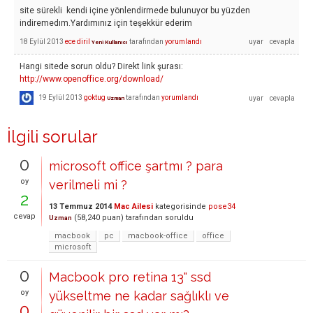
site sürekli kendi içine yönlendirmede bulunuyor bu yüzden
indiremedım.Yardımınız için teşekkür ederim
18 Eylül 2013
ece diril
tarafından
yorumlandı
Yeni Kullanıcı
Hangi sitede sorun oldu? Direkt link şurası:
http://www.openoffice.org/download/
19 Eylül 2013
goktug
tarafından
yorumlandı
Uzman
İlgili sorular
0
microsoft office şartmı ? para
oy
verilmeli mi ?
2
13 Temmuz 2014
Mac Ailesi
kategorisinde
pose34
cevap
(
58,240
puan)
tarafından
soruldu
Uzman
macbook
pc
macbook-office
office
microsoft
0
Macbook pro retina 13" ssd
oy
yükseltme ne kadar sağlıklı ve
0