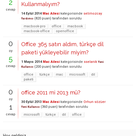
2
Kullanmalıyım?
cevap
14 Eylül 2014
Mac Ailesi
kategorisinde
selimozcay
(
820
puan)
tarafından
soruldu
Yardımcı
macbook-pro
office
macbook
macbook-office
openoffice
0
Office 365 satın aldım, türkçe dil
oy
paketi yükleyebilir miyim?
5
1 Mayıs 2014
Mac Ailesi
kategorisinde
sselanik
Yeni
cevap
(
200
puan)
tarafından
soruldu
Kullanıcı
office
türkçe
mac
microsoft
dil
paketi
0
office 2011 mi 2013 mü?
oy
30 Eylül 2013
Mac Ailesi
kategorisinde
Orhun sözüer
1
(
360
puan)
tarafından
soruldu
Yeni Kullanıcı
cevap
microsoft
türkçe
dil
office
Hoş geldiniz,