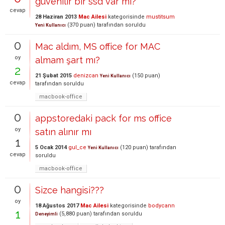
güvenilir bir ssd var mı?
cevap
28 Haziran 2013
Mac Ailesi
kategorisinde
mustitsum
(
370
puan)
tarafından
soruldu
Yeni Kullanıcı
0
Mac aldım, MS office for MAC
oy
almam şart mı?
2
21 Şubat 2015
denizcan
(
150
puan)
Yeni Kullanıcı
cevap
tarafından
soruldu
macbook-office
0
appstoredaki pack for ms office
oy
satın alınır mı
1
5 Ocak 2014
gul_ce
(
120
puan)
tarafından
Yeni Kullanıcı
cevap
soruldu
macbook-office
0
Sizce hangisi???
oy
18 Ağustos 2017
Mac Ailesi
kategorisinde
bodycann
1
(
5,880
puan)
tarafından
soruldu
Deneyimli