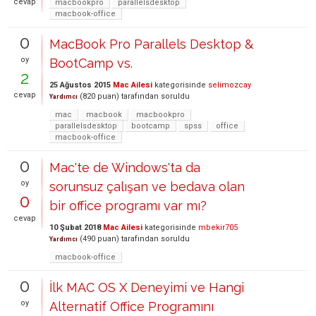
cevap
macbookpro
parallelsdesktop
macbook-office
0
MacBook Pro Parallels Desktop &
oy
BootCamp vs.
2
25 Ağustos 2015
Mac Ailesi
kategorisinde
selimozcay
cevap
(
820
puan)
tarafından
soruldu
Yardımcı
mac
macbook
macbookpro
parallelsdesktop
bootcamp
spss
office
macbook-office
0
Mac'te de Windows'ta da
oy
sorunsuz çalışan ve bedava olan
0
bir office programı var mı?
cevap
10 Şubat 2018
Mac Ailesi
kategorisinde
mbekir705
(
490
puan)
tarafından
soruldu
Yardımcı
macbook-office
0
İlk MAC OS X Deneyimi ve Hangi
oy
Alternatif Office Programını