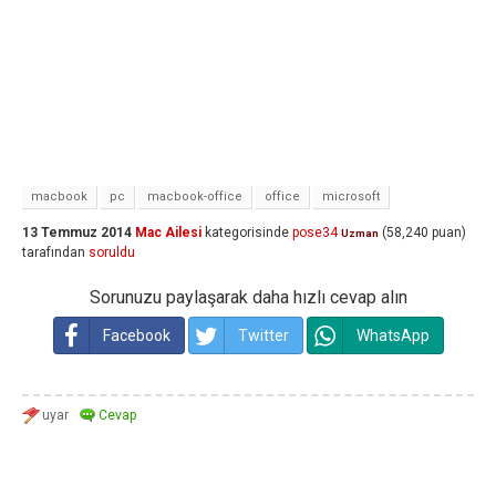
macbook
pc
macbook-office
office
microsoft
13 Temmuz 2014
Mac Ailesi
kategorisinde
pose34
(
58,240
puan)
Uzman
tarafından
soruldu
Sorunuzu paylaşarak daha hızlı cevap alın
Facebook
Twitter
WhatsApp