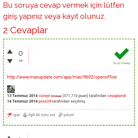
Bu soruya cevap vermek için lütfen
giriş yapınız
veya
kayıt olunuz
.
2 Cevaplar
0
oy
En İyi Cevap
http://www.macupdate.com/app/mac/9602/openoffice
13 Temmuz 2014
cüneyt
(
371,710
puan)
tarafından
cevaplandı
Uzman
14 Temmuz 2014
pose34
tarafından
seçilmiş