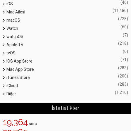
(46)
iOS
(11,480)
Mac Ailesi
(728)
macOS
(60)
Watch
(7)
watchOS
(218)
Apple TV
(0)
tvOS
(71)
iOS App Store
(283)
Mac App Store
(200)
iTunes Store
(283)
iCloud
(1,210)
Diğer
İstatistikler
19,364
soru