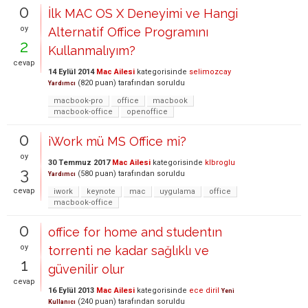
0
İlk MAC OS X Deneyimi ve Hangi
oy
Alternatif Office Programını
2
Kullanmalıyım?
cevap
14 Eylül 2014
Mac Ailesi
kategorisinde
selimozcay
(
820
puan)
tarafından
soruldu
Yardımcı
macbook-pro
office
macbook
macbook-office
openoffice
0
iWork mü MS Office mi?
oy
30 Temmuz 2017
Mac Ailesi
kategorisinde
klbroglu
3
(
580
puan)
tarafından
soruldu
Yardımcı
cevap
iwork
keynote
mac
uygulama
office
macbook-office
0
office for home and studentın
oy
torrenti ne kadar sağlıklı ve
1
güvenilir olur
cevap
16 Eylül 2013
Mac Ailesi
kategorisinde
ece diril
Yeni
(
240
puan)
tarafından
soruldu
Kullanıcı