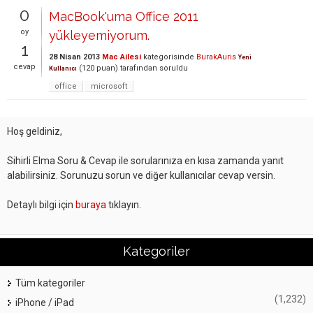
0
MacBook'uma Office 2011
oy
yükleyemiyorum.
1
28 Nisan 2013
Mac Ailesi
kategorisinde
BurakAuris
Yeni
cevap
(
120
puan)
tarafından
soruldu
Kullanıcı
office
microsoft
Hoş geldiniz,
Sihirli Elma Soru & Cevap ile sorularınıza en kısa zamanda yanıt
alabilirsiniz. Sorunuzu sorun ve diğer kullanıcılar cevap versin.
Detaylı bilgi için
buraya
tıklayın.
Kategoriler
Tüm kategoriler
(1,232)
iPhone / iPad