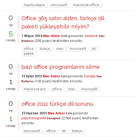
macbookpro
microsoft
macbook-office
0
Office 365 satın aldım, türkçe dil
oy
paketi yükleyebilir miyim?
5
1 Mayıs 2014
Mac Ailesi
kategorisinde
sselanik
Yeni
cevap
(
200
puan)
tarafından
soruldu
Kullanıcı
office
türkçe
mac
microsoft
dil
paketi
0
bazı office programlarını silme
oy
13 Eylül 2013
Mac Ailesi
kategorisinde
fundaa
Yeni
1
(
120
puan)
tarafından
soruldu
Kullanıcı
cevap
macbook-pro
office
mac
microsoft
0
office 2011 türkçe dil sorunu
oy
27 Haziran 2013
Mac Ailesi
kategorisinde
1
psychologist45
(
2,960
puan)
tarafından
Deneyimli
soruldu
cevap
microsoft
office
dil
türkçe