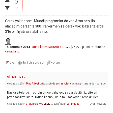
0
oy
Gerek yok hocam. Muadil programlar da var. Ama ben illa
alacağım derseniz 300 lira vermenize gerek yok, bazı sitelerde
3'te bir fiyatına alabilirsiniz.
14 Temmuz 2014
Fatih Ekrem BAHADIR
(
25,270
puan)
tarafından
Uzman
cevaplandı
office fiyatı
6 Ağustos 2014
Mac Ailesi
kategorisinde
arslankolay
tarafından
soruldu
Yeni Kullanıcı
Baska sitelerde mac icin office daha ucuza var dediğiniz siteleri
paylasabilirmisiniz. Ayrica lisansli ürün mü satiyorlar. Tesekkurler.
6 Ağustos 2014
arslankolay
tarafından
yorumlandı
Yeni Kullanıcı