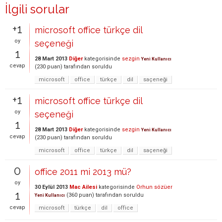
İlgili sorular
+1
microsoft office türkçe dil
oy
seçeneği
1
28 Mart 2013
Diğer
kategorisinde
sezgin
Yeni Kullanıcı
cevap
(
230
puan)
tarafından
soruldu
microsoft
office
türkçe
dil
saçeneği
+1
microsoft office türkçe dil
oy
seçeneği
1
28 Mart 2013
Diğer
kategorisinde
sezgin
Yeni Kullanıcı
cevap
(
230
puan)
tarafından
soruldu
microsoft
office
türkçe
dil
saçeneği
0
office 2011 mi 2013 mü?
oy
30 Eylül 2013
Mac Ailesi
kategorisinde
Orhun sözüer
1
(
360
puan)
tarafından
soruldu
Yeni Kullanıcı
cevap
microsoft
türkçe
dil
office