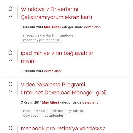
0
Windows 7 Driverlarını
oy
Çalıştıramıyorum ekran kartı
14 Kasım 2014
Mac Ailesi
kategorisinde
cevaplandı
mac-pro-ekran-kartı
windows
macbook-pro-retina-13
0
ipad miniye vınn bağlayabilir
oy
miyim
13 Kasım 2014
cevaplandı
0
Video Yakalama Programi
oy
(Internet Download Manager gibi)
7 Kasım 2014
Mac Ailesi
kategorisinde
cevaplandı
mac
video
indirme
yakalama
download
downloader
0
macbook pro retina'ya windows7