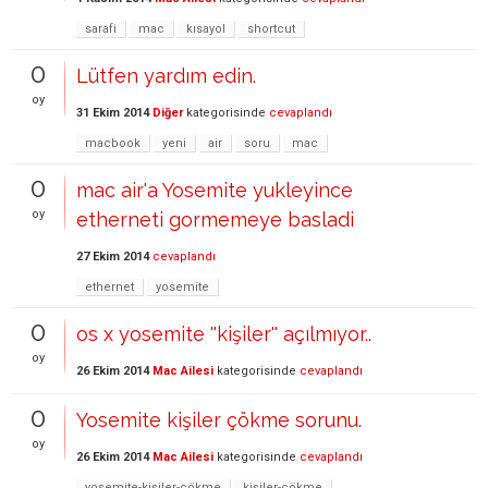
sarafi
mac
kısayol
shortcut
0
Lütfen yardım edin.
oy
31 Ekim 2014
Diğer
kategorisinde
cevaplandı
macbook
yeni
air
soru
mac
0
mac air'a Yosemite yukleyince
oy
etherneti gormemeye basladi
27 Ekim 2014
cevaplandı
ethernet
yosemite
0
os x yosemite ''kişiler'' açılmıyor..
oy
26 Ekim 2014
Mac Ailesi
kategorisinde
cevaplandı
0
Yosemite kişiler çökme sorunu.
oy
26 Ekim 2014
Mac Ailesi
kategorisinde
cevaplandı
yosemite-kişiler-çökme
kişiler-çökme