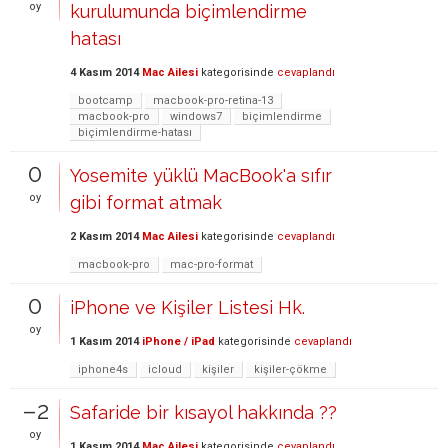
oy
kurulumunda biçimlendirme
hatası
4 Kasım 2014
Mac Ailesi
kategorisinde
cevaplandı
bootcamp
macbook-pro-retina-13
macbook-pro
windows7
biçimlendirme
biçimlendirme-hatası
0
Yosemite yüklü MacBook'a sıfır
oy
gibi format atmak
2 Kasım 2014
Mac Ailesi
kategorisinde
cevaplandı
macbook-pro
mac-pro-format
0
iPhone ve Kişiler Listesi Hk.
oy
1 Kasım 2014
iPhone / iPad
kategorisinde
cevaplandı
iphone4s
icloud
kişiler
kişiler-çökme
–2
Safaride bir kısayol hakkında ??
oy
1 Kasım 2014
Mac Ailesi
kategorisinde
cevaplandı