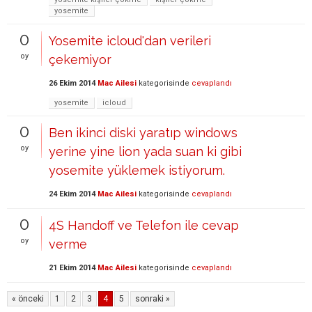
yosemite
0
Yosemite icloud'dan verileri
oy
çekemiyor
26 Ekim 2014
Mac Ailesi
kategorisinde
cevaplandı
yosemite
icloud
0
Ben ikinci diski yaratıp windows
oy
yerine yine lion yada suan ki gibi
yosemite yüklemek istiyorum.
24 Ekim 2014
Mac Ailesi
kategorisinde
cevaplandı
0
4S Handoff ve Telefon ile cevap
oy
verme
21 Ekim 2014
Mac Ailesi
kategorisinde
cevaplandı
« önceki
1
2
3
4
5
sonraki »