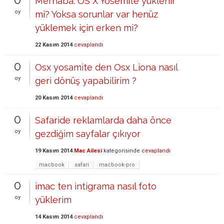
Merhaba. OS X Yosemite yüklenir
oy
mi? Yoksa sorunlar var henüz
yüklemek için erken mi?
22 Kasım 2014
cevaplandı
0
Osx yosamite den Osx Liona nasıl
oy
geri dönüş yapabilirim ?
20 Kasım 2014
cevaplandı
0
Safaride reklamlarda daha önce
oy
gezdiğim sayfalar çıkıyor
19 Kasım 2014
Mac Ailesi
kategorisinde
cevaplandı
macbook
safari
macbook-pro
0
imac ten intigrama nasıl foto
oy
yüklerim
14 Kasım 2014
cevaplandı