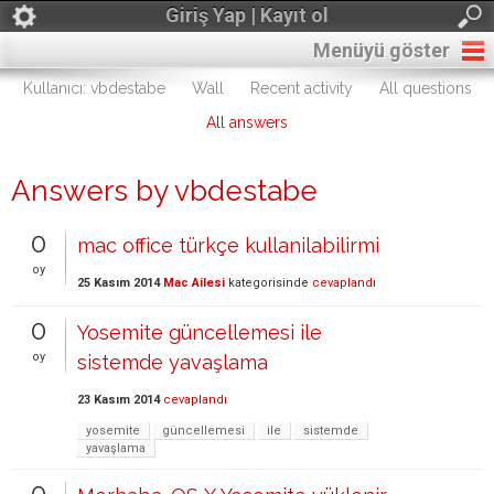
Giriş Yap | Kayıt ol
Menüyü göster
Kullanıcı: vbdestabe
Wall
Recent activity
All questions
All answers
Answers by vbdestabe
0
mac office türkçe kullanilabilirmi
oy
25 Kasım 2014
Mac Ailesi
kategorisinde
cevaplandı
0
Yosemite güncellemesi ile
oy
sistemde yavaşlama
23 Kasım 2014
cevaplandı
yosemite
güncellemesi
ile
sistemde
yavaşlama
0