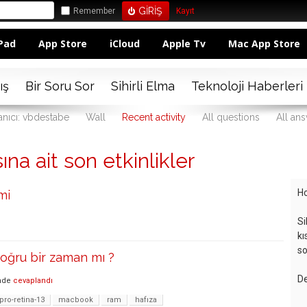
Remember
Kayıt
Pad
App Store
iCloud
Apple Tv
Mac App Store
ış
Bir Soru Sor
Sihirli Elma
Teknoloji Haberleri
anıcı: vbdestabe
Wall
Recent activity
All questions
All an
na ait son etkinlikler
Ho
mi
Si
kı
so
oğru bir zaman mı ?
De
nde
cevaplandı
ro-retina-13
macbook
ram
hafıza