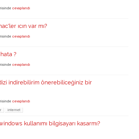
risinde
cevaplandı
ac'ler ıcın var mı?
risinde
cevaplandı
hata ?
risinde
cevaplandı
izi indirebilirim önerebiliceğiniz bir
risinde
cevaplandı
r
internet
 windows kullanımı bilgisayarı kasarmı?