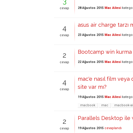
3
28 Ağustos 2015
Mac Ailesi
katego
cevap
asus air charge tarzı m
4
23 Ağustos 2015
Mac Ailesi
katego
cevap
Bootcamp win kurma 
2
22 Ağustos 2015
Mac Ailesi
katego
cevap
mac'e nasıl film veya d
4
site var mı?
cevap
19 Ağustos 2015
Mac Ailesi
katego
macbook
mac
macbook-ai
Parallels Desktop ile
2
19 Ağustos 2015
cevaplandı
cevap