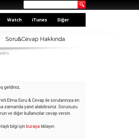
Watch
iTunes
Diğer
Soru&Cevap Hakkında
swers
ş geldiniz,
hirli Elma Soru & Cevap ile sorularınıza en
sa zamanda yanıt alabilirsiniz. Sorunuzu
run ve diğer kullanıcılar cevap versin.
taylı bilgi için
buraya
tıklayın.