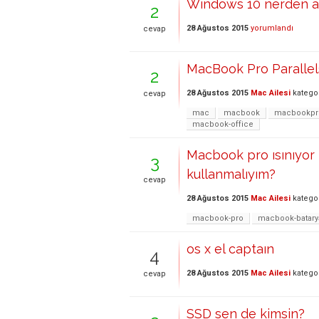
Windows 10 nerden al
2
28 Ağustos 2015
yorumlandı
cevap
MacBook Pro Paralle
2
28 Ağustos 2015
Mac Ailesi
katego
cevap
mac
macbook
macbookpr
macbook-office
Macbook pro ısınıyor 
3
kullanmalıyım?
cevap
28 Ağustos 2015
Mac Ailesi
katego
macbook-pro
macbook-batary
os x el captaın
4
28 Ağustos 2015
Mac Ailesi
katego
cevap
SSD sen de kimsin?