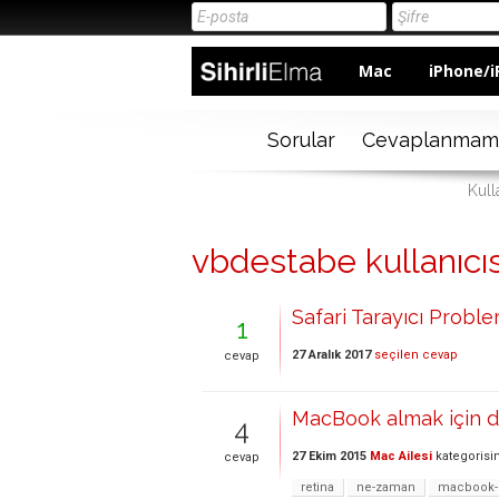
Mac
iPhone/i
Sorular
Cevaplanmam
Kull
vbdestabe kullanıcısı
Safari Tarayıcı Proble
1
27 Aralık 2017
seçilen cevap
cevap
MacBook almak için d
4
27 Ekim 2015
Mac Ailesi
kategorisi
cevap
retina
ne-zaman
macbook-p