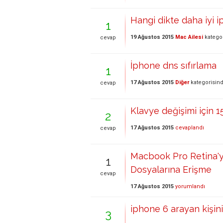
Hangi dikte daha iyi 
1
19 Ağustos 2015
Mac Ailesi
katego
cevap
İphone dns sıfırlama
1
17 Ağustos 2015
Diğer
kategorisin
cevap
Klavye değişimi için 15
2
17 Ağustos 2015
cevaplandı
cevap
Macbook Pro Retina'
1
Dosyalarına Erişme
cevap
17 Ağustos 2015
yorumlandı
iphone 6 arayan kişi
3