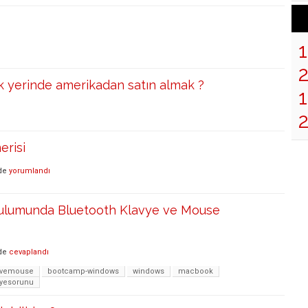
 yerinde amerikadan satın almak ?
1
erisi
de
yorumlandı
ulumunda Bluetooth Klavye ve Mouse
de
cevaplandı
yevemouse
bootcamp-windows
windows
macbook
vyesorunu