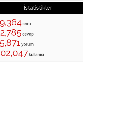
İstatistikler
19,364
soru
22,785
cevap
5,871
yorum
202,047
kullanıcı