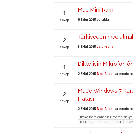
Mac Mini Ram
1
8 Ekim 2015
soruldu
cevap
Türkiyeden mac almak
2
3 Eylül 2015
yorumlandı
cevap
Dikte için Mikrofon ön
1
2 Eylül 2015
Mac Ailesi
kategorisin
cevap
Mac'e Windows 7 Kur
2
Hatası
cevap
2 Eylül 2015
Mac Ailesi
kategorisin
imac-boot-camp-bluetooth-klav
bölüntü
mousesorunu
kla