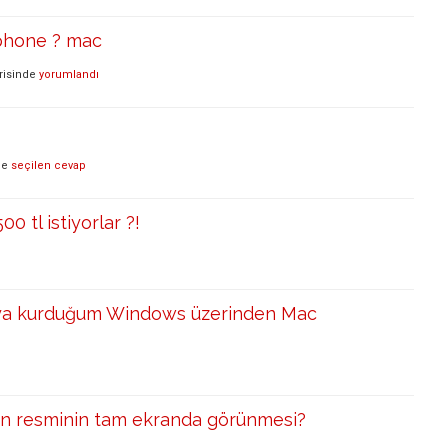
iphone ? mac
risinde
yorumlandı
de
seçilen cevap
00 tl istiyorlar ?!
ya kurduğum Windows üzerinden Mac
nin resminin tam ekranda görünmesi?