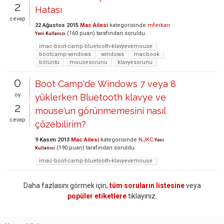
2
Hatası
cevap
22 Ağustos 2015
Mac Ailesi
kategorisinde
mferkan
(
160
puan)
tarafından
soruldu
Yeni Kullanıcı
imac-boot-camp-bluetooth-klavyevemouse
bootcamp-windows
windows
macbook
bölüntü
mousesorunu
klavyesorunu
0
Boot Camp'de Windows 7 veya 8
oy
yüklerken Bluetooth klavye ve
2
mouse'un görünmemesini nasıl
cevap
çözebilirim?
9 Kasım 2013
Mac Ailesi
kategorisinde
NJKC
Yeni
(
190
puan)
tarafından
soruldu
Kullanıcı
imac-boot-camp-bluetooth-klavyevemouse
Daha fazlasını görmek için,
tüm soruların listesine
veya
popüler etiketlere
tıklayınız.