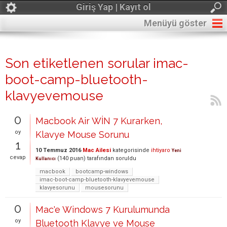
Giriş Yap | Kayıt ol
Menüyü göster
Son etiketlenen sorular imac-
boot-camp-bluetooth-
klavyevemouse
0
Macbook Air WİN 7 Kurarken,
oy
Klavye Mouse Sorunu
1
10 Temmuz 2016
Mac Ailesi
kategorisinde
ihtiyaro
Yeni
cevap
(
140
puan)
tarafından
soruldu
Kullanıcı
macbook
bootcamp-windows
imac-boot-camp-bluetooth-klavyevemouse
klavyesorunu
mousesorunu
0
Mac'e Windows 7 Kurulumunda
oy
Bluetooth Klavye ve Mouse