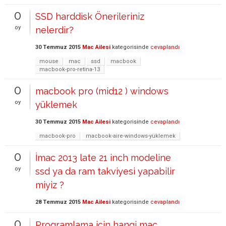
0
SSD harddisk Önerileriniz
oy
nelerdir?
30 Temmuz 2015
Mac Ailesi
kategorisinde
cevaplandı
mouse
mac
ssd
macbook
macbook-pro-retina-13
0
macbook pro (mid12 ) windows
oy
yüklemek
30 Temmuz 2015
Mac Ailesi
kategorisinde
cevaplandı
macbook-pro
macbook-aire-windows-yüklemek
0
İmac 2013 late 21 inch modeline
oy
ssd ya da ram takviyesi yapabilir
miyiz ?
28 Temmuz 2015
Mac Ailesi
kategorisinde
cevaplandı
0
Programlama için hangi mac