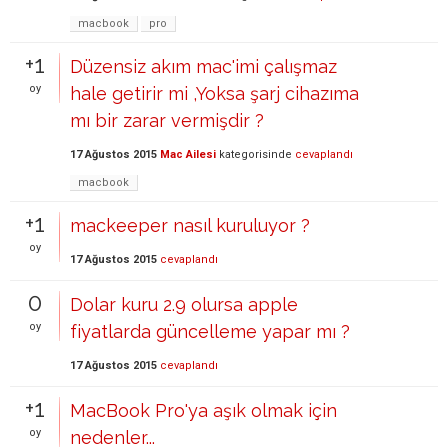
macbook
pro
+1
Düzensiz akım mac'imi çalışmaz
oy
hale getirir mi ,Yoksa şarj cihazıma
mı bir zarar vermişdir ?
17 Ağustos 2015
Mac Ailesi
kategorisinde
cevaplandı
macbook
+1
mackeeper nasıl kuruluyor ?
oy
17 Ağustos 2015
cevaplandı
0
Dolar kuru 2.9 olursa apple
oy
fiyatlarda güncelleme yapar mı ?
17 Ağustos 2015
cevaplandı
+1
MacBook Pro'ya aşık olmak için
oy
nedenler...