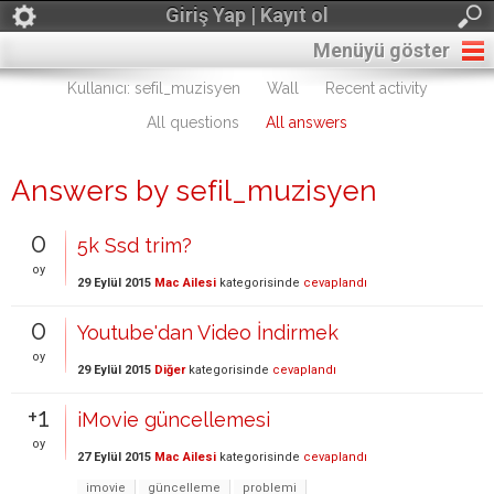
Giriş Yap | Kayıt ol
Menüyü göster
Kullanıcı: sefil_muzisyen
Wall
Recent activity
All questions
All answers
Answers by sefil_muzisyen
0
5k Ssd trim?
oy
29 Eylül 2015
Mac Ailesi
kategorisinde
cevaplandı
0
Youtube'dan Video İndirmek
oy
29 Eylül 2015
Diğer
kategorisinde
cevaplandı
+1
iMovie güncellemesi
oy
27 Eylül 2015
Mac Ailesi
kategorisinde
cevaplandı
imovie
güncelleme
problemi