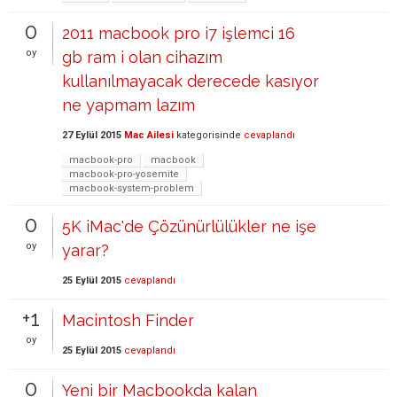
0
2011 macbook pro i7 işlemci 16
oy
gb ram i olan cihazım
kullanılmayacak derecede kasıyor
ne yapmam lazım
27 Eylül 2015
Mac Ailesi
kategorisinde
cevaplandı
macbook-pro
macbook
macbook-pro-yosemite
macbook-system-problem
0
5K iMac'de Çözünürlülükler ne işe
oy
yarar?
25 Eylül 2015
cevaplandı
+1
Macintosh Finder
oy
25 Eylül 2015
cevaplandı
0
Yeni bir Macbookda kalan