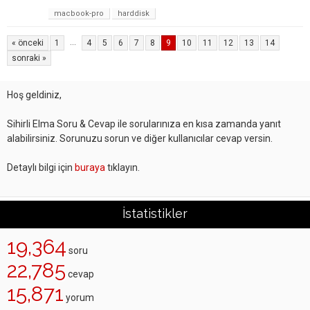
macbook-pro
harddisk
...
« önceki
1
4
5
6
7
8
9
10
11
12
13
14
sonraki »
Hoş geldiniz,
Sihirli Elma Soru & Cevap ile sorularınıza en kısa zamanda yanıt
alabilirsiniz. Sorunuzu sorun ve diğer kullanıcılar cevap versin.
Detaylı bilgi için
buraya
tıklayın.
İstatistikler
19,364
soru
22,785
cevap
15,871
yorum