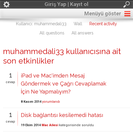
Giriş Yap | Kayıt ol
Menüyü göster
Kullanıcı: muhammedali33
Wall
Recent activity
All questions
All answers
muhammedali33 kullanıcısına ait
son etkinlikler
1
iPad ve Mac'imden Mesaj
cevap
Göndermek ve Çağrı Cevaplamak
İçin Ne Yapmalıyım?
8 Kasım 2014
yorumlandı
1
Disk bağlantısı kesilemedi hatası
cevap
19 Ekim 2014
Mac Ailesi
kategorisinde
soruldu