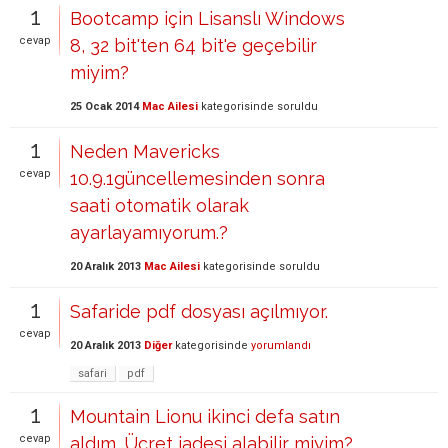
1
Bootcamp için Lisanslı Windows
cevap
8, 32 bit'ten 64 bit'e geçebilir
miyim?
25 Ocak 2014
Mac Ailesi
kategorisinde
soruldu
1
Neden Mavericks
cevap
10.9.1güncellemesinden sonra
saati otomatik olarak
ayarlayamıyorum.?
20 Aralık 2013
Mac Ailesi
kategorisinde
soruldu
1
Safaride pdf dosyası açılmıyor.
cevap
20 Aralık 2013
Diğer
kategorisinde
yorumlandı
safari
pdf
1
Mountain Lionu ikinci defa satın
cevap
aldım. Ücret iadesi alabilir miyim?