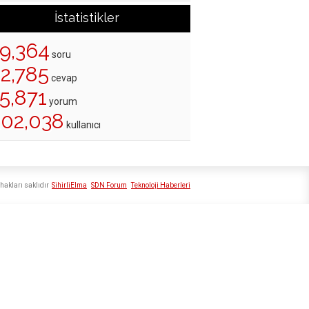
İstatistikler
19,364
soru
22,785
cevap
5,871
yorum
202,038
kullanıcı
hakları saklıdır
SihirliElma
SDN Forum
Teknoloji Haberleri