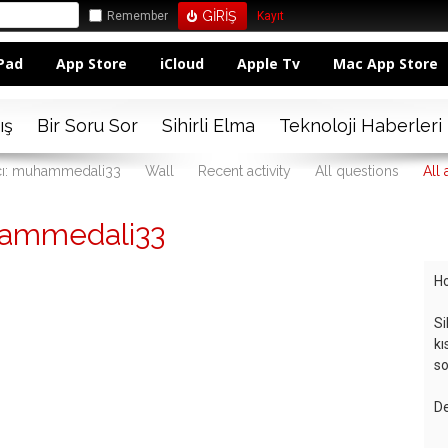
Remember
Kayıt
Pad
App Store
iCloud
Apple Tv
Mac App Store
ış
Bir Soru Sor
Sihirli Elma
Teknoloji Haberleri
ıcı: muhammedali33
Wall
Recent activity
All questions
All
hammedali33
Ho
Si
kı
so
De