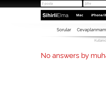
Mac
iPhone/i
Sorular
Cevaplanmam
Kullan
No answers by mu