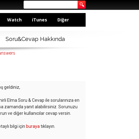
Watch
iTunes
Diğer
Soru&Cevap Hakkında
 answers
ş geldiniz,
hirli Elma Soru & Cevap ile sorularınıza en
sa zamanda yanıt alabilirsiniz. Sorunuzu
run ve diğer kullanıcılar cevap versin.
taylı bilgi için
buraya
tıklayın.