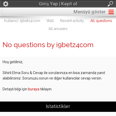
Giriş Yap | Kayıt ol
Menüyü göster
Kullanıcı: i9betz4com
Wall
Recent activity
All questions
All answers
No questions by i9betz4com
Hoş geldiniz,
Sihirli Elma Soru & Cevap ile sorularınıza en kısa zamanda yanıt
alabilirsiniz. Sorunuzu sorun ve diğer kullanıcılar cevap versin.
Detaylı bilgi için
buraya
tıklayın.
İstatistikler