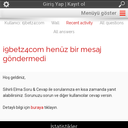
Giriş Yap | Kayıt ol
Menüyü göster
Kullanıcı: i9betz4com
Wall
Recent activity
All questions
All answers
i9betz4com henüz bir mesaj
göndermedi
Hoş geldiniz,
Sihirli Elma Soru & Cevap ile sorularınıza en kısa zamanda yanıt
alabilirsiniz. Sorunuzu sorun ve diğer kullanıcılar cevap versin.
Detaylı bilgi için
buraya
tıklayın.
İstatistikler