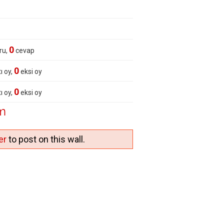
0
ru,
cevap
0
ı oy,
eksi oy
0
ı oy,
eksi oy
om
er
to post on this wall.