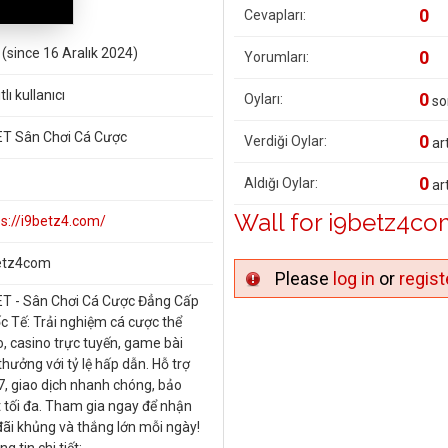
0
Cevapları:
l (since 16 Aralık 2024)
0
Yorumları:
tlı kullanıcı
0
Oyları:
so
ET Sân Chơi Cá Cược
0
Verdiği Oylar:
art
0
Aldığı Oylar:
art
Wall for i9betz4c
ps://i9betz4.com/
etz4com
Please
log in
or
regist
ET - Sân Chơi Cá Cược Đẳng Cấp
c Tế: Trải nghiệm cá cược thể
o, casino trực tuyến, game bài
thưởng với tỷ lệ hấp dẫn. Hỗ trợ
7, giao dịch nhanh chóng, bảo
 tối đa. Tham gia ngay để nhận
đãi khủng và thắng lớn mỗi ngày!