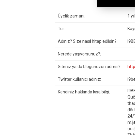
Üyelik zamanı:
1 yı
Tür:
Kayı
Adınız? Size nasıl hitap edilsin?:
I9B
Nerede yaşıyorsunuz?:
Siteniz ya da blogunuzun adresi?:
htt
Twitter kullanıcı adınız:
i9b
I9B
Kendiniz hakkında kısa bilgi:
Quố
tha
đổi 
24/
mật
ưu 