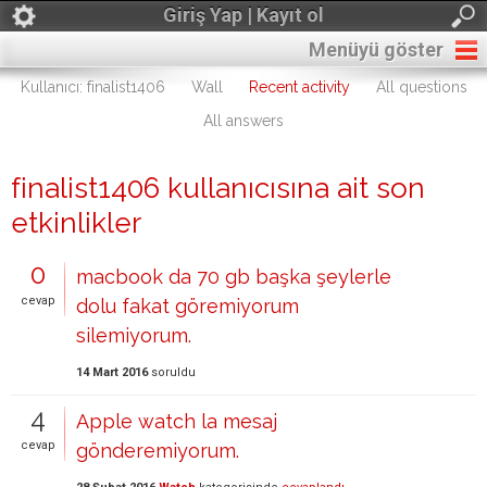
Giriş Yap | Kayıt ol
Menüyü göster
Kullanıcı: finalist1406
Wall
Recent activity
All questions
All answers
finalist1406 kullanıcısına ait son
etkinlikler
0
macbook da 70 gb başka şeylerle
cevap
dolu fakat göremiyorum
silemiyorum.
14 Mart 2016
soruldu
4
Apple watch la mesaj
cevap
gönderemiyorum.