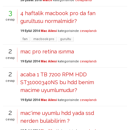
28 Şubat 2016
Watch
kategorisinde
cevaplandı
3
4 haftalik macbook pro da fan
cevap
gurultusu normalmidir?
19 Eylül 2014
Mac Ailesi
kategorisinde
cevaplandı
fan
macbook-pro
gurultu
2
mac pro retina ısınma
cevap
19 Eylül 2014
Mac Ailesi
kategorisinde
cevaplandı
2
acaba 1 TB 7200 RPM HDD
cevap
ST31000340NS bu hdd benim
macime uyumlumudur?
19 Eylül 2014
Mac Ailesi
kategorisinde
cevaplandı
2
mac'ime uyumlu hdd yada ssd
cevap
nerden bulabilirim ?