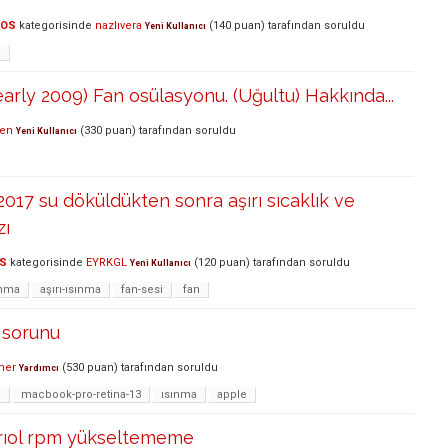
cOS
kategorisinde
nazlıvera
(
140
puan)
tarafından
soruldu
Yeni Kullanıcı
o
early 2009) Fan osülasyonu. (Uğultu) Hakkında...
ven
(
330
puan)
tarafından
soruldu
Yeni Kullanıcı
017 su döküldükten sonra aşırı sıcaklık ve
zı
S
kategorisinde
EYRKGL
(
120
puan)
tarafından
soruldu
Yeni Kullanıcı
ınma
aşırı-ısınma
fan-sesi
fan
 sorunu
mer
(
530
puan)
tarafından
soruldu
Yardımcı
n
macbook-pro-retina-13
ısınma
apple
rıol rpm yükseltememe