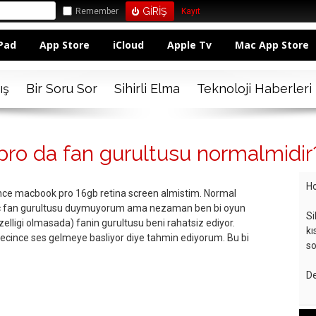
Remember
Kayıt
Pad
App Store
iCloud
Apple Tv
Mac App Store
ış
Bir Soru Sor
Sihirli Elma
Teknoloji Haberleri
pro da fan gurultusu normalmidir
Ho
nce macbook pro 16gb retina screen almistim. Normal
hic fan gurultusu duymuyorum ama nezaman ben bi oyun
Si
elligi olmasada) fanin gurultusu beni rahatsiz ediyor.
kı
gecince ses gelmeye basliyor diye tahmin ediyorum. Bu bi
so
De