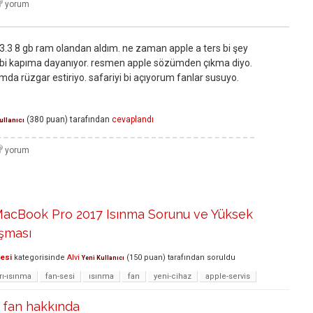
3.3 8 gb ram olandan aldım. ne zaman apple a ters bi şey
gibi kapıma dayanıyor. resmen apple sözümden çıkma diyo.
da rüzgar estiriyo. safariyi bi açıyorum fanlar susuyo.
(
380
puan)
tarafından
cevaplandı
ullanıcı
 MacBook Pro 2017 Isınma Sorunu ve Yüksek
ışması
lesi
kategorisinde
Alvi
(
150
puan)
tarafından
soruldu
Yeni Kullanıcı
rı-ısınma
fan-sesi
ısınma
fan
yeni-cihaz
apple-servis
fan hakkında