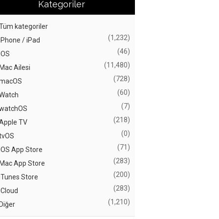
Kategoriler
Tüm kategoriler
(1,232)
iPhone / iPad
(46)
iOS
(11,480)
Mac Ailesi
(728)
macOS
(60)
Watch
(7)
watchOS
(218)
Apple TV
(0)
tvOS
(71)
iOS App Store
(283)
Mac App Store
(200)
iTunes Store
(283)
iCloud
(1,210)
Diğer