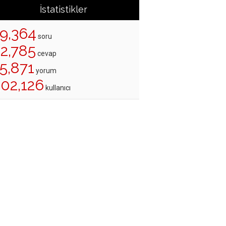
İstatistikler
19,364
soru
22,785
cevap
5,871
yorum
202,126
kullanıcı