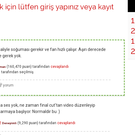
 için lütfen
giriş yapınız
veya
kayıt
1
haliyle soğuması gerekir ve fan hızlı çalışır. Aşırı derecede
e gerek yok.
(
160,470
puan)
tarafından
cevaplandı
man
n
tarafından
seçilmiş
mda ses yok, ne zaman final cut'tan video düzenleyip
armaya başlıyor. Normaldir bu :)
2
(
9,290
puan)
tarafından
cevaplandı
Deneyimli