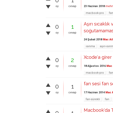
0
1
23 Haziran 2018
mehm
oy
cevap
macbook-pro
fan
Aşırı sıcaklı
0
1
soğutamamas
oy
cevap
24 Şubat 2018
Mac Ail
ısınma
aşırı-ısın
Xcode'a girer
0
2
18 Ağustos 2016
Mac 
oy
cevap
macbook-pro
fa
fan sesi fan s
0
1
17 Haziran 2014
Mac A
oy
cevap
fan-sürekli
fan
Macbook'da 
0
1