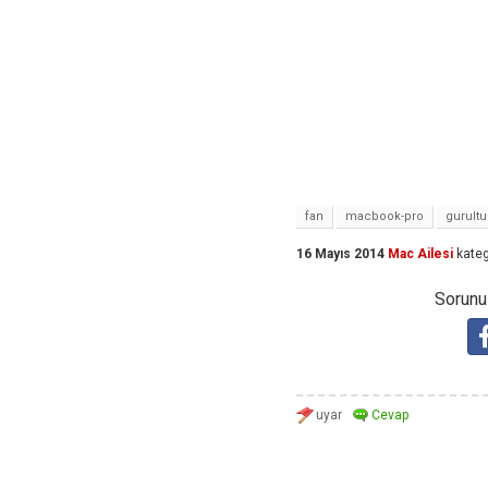
fan
macbook-pro
gurultu
16 Mayıs 2014
Mac Ailesi
kateg
Sorunuz