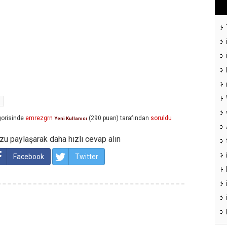
orisinde
emrezgrn
(
290
puan)
tarafından
soruldu
Yeni Kullanıcı
u paylaşarak daha hızlı cevap alın
Facebook
Twitter