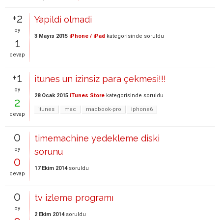
+2
Yapildi olmadi
oy
3 Mayıs 2015
iPhone / iPad
kategorisinde
soruldu
1
cevap
+1
itunes un izinsiz para çekmesi!!!
oy
28 Ocak 2015
iTunes Store
kategorisinde
soruldu
2
itunes
mac
macbook-pro
iphone6
cevap
0
timemachine yedekleme diski
oy
sorunu
0
17 Ekim 2014
soruldu
cevap
0
tv izleme programı
oy
2 Ekim 2014
soruldu