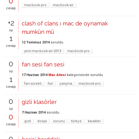
0
macbook-pro
macbook-air
cevap
+2
clash of clans ı mac de oynamak
oy
mumkün mü
1
12 Temmuz 2014
soruldu
cevap
yeni-macbook-air-2013
macbook-pro
0
fan sesi fan sesi
oy
17 Haziran 2014
Mac Ailesi
kategorisinde
soruldu
1
fan-sürekli
fan
çalışma
macbook-pro
cevap
0
gizli klasörler
oy
7 Haziran 2014
soruldu
0
gizli
dosya
sorunu
türkçe
karakter
cevap
0