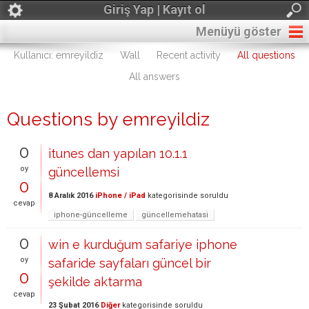
Giriş Yap | Kayıt ol
Menüyü göster
Kullanıcı: emreyildiz
Wall
Recent activity
All questions
All answers
Questions by emreyildiz
0
itunes dan yapılan 10.1.1
oy
güncellemsi
0
8 Aralık 2016
iPhone / iPad
kategorisinde
soruldu
cevap
iphone-güncelleme
güncellemehatasi
0
win e kurduğum safariye iphone
oy
safaride sayfaları güncel bir
0
şekilde aktarma
cevap
23 Şubat 2016
Diğer
kategorisinde
soruldu