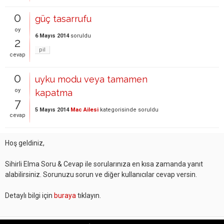
0
güç tasarrufu
oy
6 Mayıs 2014
soruldu
2
pil
cevap
0
uyku modu veya tamamen
oy
kapatma
7
5 Mayıs 2014
Mac Ailesi
kategorisinde
soruldu
cevap
Hoş geldiniz,
Sihirli Elma Soru & Cevap ile sorularınıza en kısa zamanda yanıt
alabilirsiniz. Sorunuzu sorun ve diğer kullanıcılar cevap versin.
Detaylı bilgi için
buraya
tıklayın.