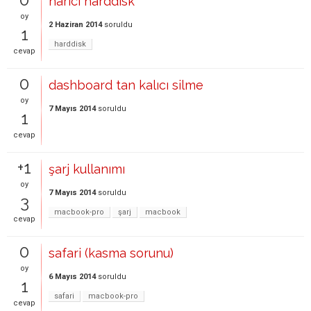
harici harddisk
oy
2 Haziran 2014
soruldu
1
harddisk
cevap
0
dashboard tan kalıcı silme
oy
7 Mayıs 2014
soruldu
1
cevap
+1
şarj kullanımı
oy
7 Mayıs 2014
soruldu
3
macbook-pro
şarj
macbook
cevap
0
safari (kasma sorunu)
oy
6 Mayıs 2014
soruldu
1
safari
macbook-pro
cevap