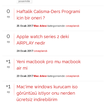
yosemite
0
Haftalik Calisma-Ders Programi
oy
icin bir oneri ?
25 Ocak 2017
Mac Ailesi
kategorisinde
cevaplandı
0
Apple watch series 2 deki
oy
AİRPLAY nedir
24 Ocak 2017
cevaplandı
+1
Yeni macbook pro mu macbook
oy
air mi
23 Ocak 2017
Mac Ailesi
kategorisinde
cevaplandı
+1
Mac'ime windows kurucam iso
oy
görüntüsü istiyor onu nerden
ücretsiz indirebilirim