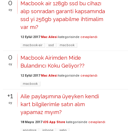
0
Macbook air 128gb ssd bu cihazı
oy
alıp sonradan garanti kapsamında
ssd yi 256gb yapabilme ihtimalim
var mı?
12 Eylül 2017
Mac Ailesi
kategorisinde
cevaplandı
macbook-air
ssd
macbook
0
Macbook Airimden Mide
oy
Bulandırıcı Koku Geliyor??
12 Eylül 2017
Mac Ailesi
kategorisinde
cevaplandı
macbook
+1
Aile paylaşımına üyeyken kendi
oy
kart bilgilerimle satın alım
yapamaz mıyım?
18 Mayıs 2017
iOS App Store
kategorisinde
cevaplandı
appstore
iphone
satın