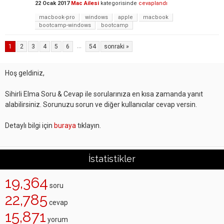
22 Ocak 2017
Mac Ailesi
kategorisinde
cevaplandı
macbook-pro
windows
apple
macbook
bootcamp-windows
bootcamp
...
1
2
3
4
5
6
54
sonraki »
Hoş geldiniz,
Sihirli Elma Soru & Cevap ile sorularınıza en kısa zamanda yanıt
alabilirsiniz. Sorunuzu sorun ve diğer kullanıcılar cevap versin.
Detaylı bilgi için
buraya
tıklayın.
İstatistikler
19,364
soru
22,785
cevap
15,871
yorum