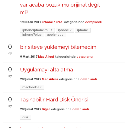
var acaba bozuk mu orijinal değil
mi?
19 Nisan 2017
iPhone / iPad
kategorisinde
cevaplandı
iphoneiphone7plus
iphone-7
iphone
iphone7plus
apple-logo
0
bir siteye yüklemeyi bilemedim
oy
9 Mart 2017
Mac Ailesi
kategorisinde
cevaplandı
0
Uygulamayı alta atma
oy
20 Şubat 2017
Mac Ailesi
kategorisinde
cevaplandı
macbook-air
0
Taşınabilir Hard Disk Önerisi
oy
20 Şubat 2017
Diğer
kategorisinde
cevaplandı
disk