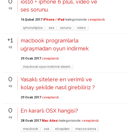
0
ios10 + iphone 6 plus, video ve
oy
ses sorunu.
16 Şubat 2017
iPhone / iPad
kategorisinde
cevaplandı
iphone6plus
ses
sorunu
video
+1
macbook programlarla
oy
uğraşmadan oyun indirmek
29 Ocak 2017
cevaplandı
macbook-oyun-indirme-steam
0
Yasaklı sitelere en verimli ve
oy
kolay şekilde nasıl girebiliriz ?
29 Ocak 2017
cevaplandı
0
En kararlı OSX hangisi?
oy
28 Ocak 2017
Mac Ailesi
kategorisinde
cevaplandı
macbook
osx
elcapitan
macos-sierra