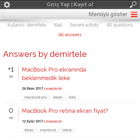
Giriş Yap | Kayıt ol
Menüyü göster
Kullanıcı: demirtele
Wall
Recent activity
All questions
All answers
Answers by demirtele
+1
MacBook Pro ekranında
oy
beklenmedik leke
26 Ekim 2017
cevaplandı
macbook-pro
ekran
leke
0
MacBook Pro retina ekran fiyat?
oy
12 Eylül 2017
cevaplandı
ekran
macbook
retina