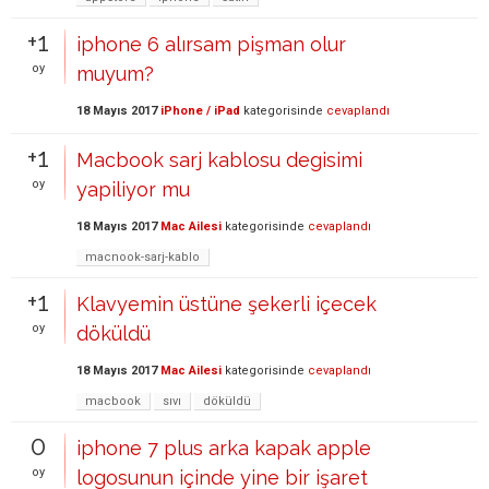
+1
iphone 6 alırsam pişman olur
oy
muyum?
18 Mayıs 2017
iPhone / iPad
kategorisinde
cevaplandı
+1
Macbook sarj kablosu degisimi
oy
yapiliyor mu
18 Mayıs 2017
Mac Ailesi
kategorisinde
cevaplandı
macnook-sarj-kablo
+1
Klavyemin üstüne şekerli içecek
oy
döküldü
18 Mayıs 2017
Mac Ailesi
kategorisinde
cevaplandı
macbook
sıvı
döküldü
0
iphone 7 plus arka kapak apple
oy
logosunun içinde yine bir işaret