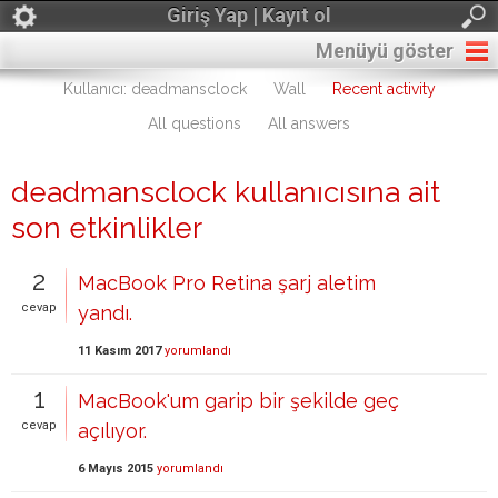
Giriş Yap | Kayıt ol
Menüyü göster
Kullanıcı: deadmansclock
Wall
Recent activity
All questions
All answers
deadmansclock kullanıcısına ait
son etkinlikler
2
MacBook Pro Retina şarj aletim
cevap
yandı.
11 Kasım 2017
yorumlandı
1
MacBook'um garip bir şekilde geç
cevap
açılıyor.
6 Mayıs 2015
yorumlandı