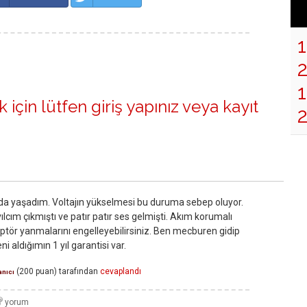
1
 için lütfen
giriş yapınız
veya
kayıt
da yaşadım. Voltajın yükselmesi bu duruma sebep oluyor.
ım çıkmıştı ve patır patır ses gelmişti. Akım korumalı
daptör yanmalarını engelleyebilirsiniz. Ben mecburen gidip
i aldığımın 1 yıl garantisi var.
(
200
puan)
tarafından
cevaplandı
anıcı