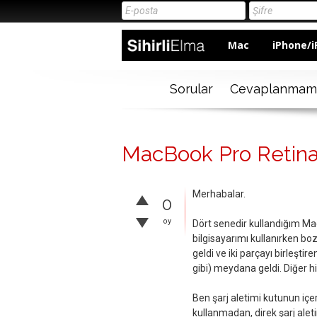
Mac
iPhone/i
Sorular
Cevaplanmam
MacBook Pro Retina 
Merhabalar.
0
oy
Dört senedir kullandığım Mac
bilgisayarımı kullanırken boz
geldi ve iki parçayı birleştir
gibi) meydana geldi. Diğer 
Ben şarj aletimi kutunun iç
kullanmadan, direk şarj alet