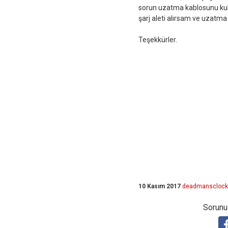
sorun uzatma kablosunu kull
şarj aleti alırsam ve uzatma 
Teşekkürler.
10 Kasım 2017
deadmansclock
Sorunuz