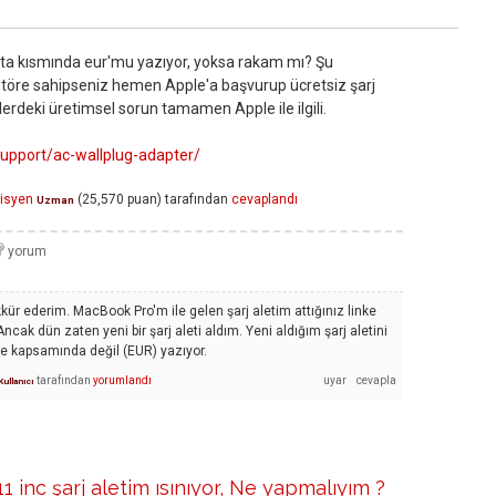
rta kısmında eur'mu yazıyor, yoksa rakam mı? Şu
aptöre sahipseniz hemen Apple'a başvurup ücretsiz şarj
rlerdeki üretimsel sorun tamamen Apple ile ilgili.
upport/ac-wallplug-adapter/
isyen
(
25,570
puan)
tarafından
cevaplandı
Uzman
kür ederim. MacBook Pro'm ile gelen şarj aletim attığınız linke
ak dün zaten yeni bir şarj aleti aldım. Yeni aldığım şarj aletini
me kapsamında değil (EUR) yazıyor.
tarafından
yorumlandı
Kullanıcı
 inc şarj aletim ısınıyor, Ne yapmalıyım ?