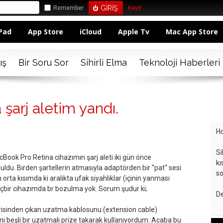
Remember
Kayıt
Pad
App Store
iCloud
Apple Tv
Mac App Store
ış
Bir Soru Sor
Sihirli Elma
Teknoloji Haberleri
şarj aletim yandı.
Ho
Si
Book Pro Retina cihazımın şarj aleti iki gün önce
kı
uldu. Birden şartellerin atmasıyla adaptörden bir ''pat'' sesi
so
en orta kısımda ki aralıkta ufak siyahlıklar (içinin yanması
hiçbir cihazımda br bozulma yok. Sorum şudur ki;
De
erisinden çıkan uzatma kablosunu (extension cable)
ini beşli bir uzatmalı prize takarak kullanıyordum. Acaba bu