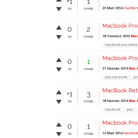
+1
1
23 Mart 2014
mar00n
oy
cevap
Macbook Pro 
0
2
18 Temmuz 2015
Mac 
oy
cevap
macbook-pro-retina
Macbook Pro 
0
1
21 Haziran 2014
Mac A
oy
cevap
şarj-macbook
pr
MacBook Retin
+1
3
18 Haziran 2014
Mac A
oy
cevap
macbook
şarj
Macbook Pro R
0
1
12 Mart 2014
HainKos
oy
cevap