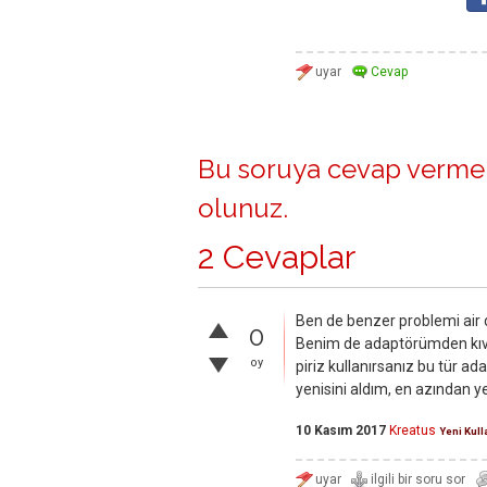
Bu soruya cevap vermek
olunuz
.
2 Cevaplar
Ben de benzer problemi air 
0
Benim de adaptörümden kıvılc
oy
piriz kullanırsanız bu tür a
yenisini aldım, en azından yen
10 Kasım 2017
Kreatus
Yeni Kull