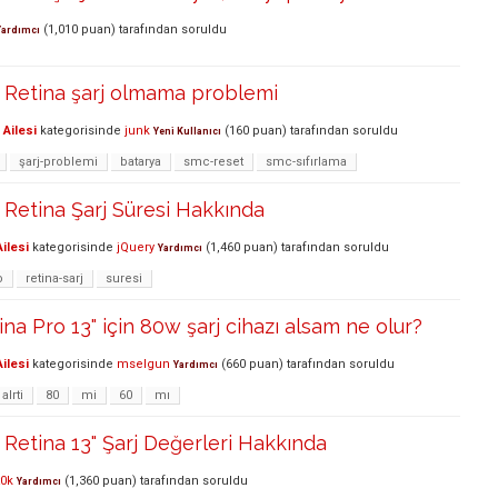
(
1,010
puan)
tarafından
soruldu
Yardımcı
Retina şarj olmama problemi
Ailesi
kategorisinde
junk
(
160
puan)
tarafından
soruldu
Yeni Kullanıcı
şarj-problemi
batarya
smc-reset
smc-sıfırlama
Retina Şarj Süresi Hakkında
ilesi
kategorisinde
jQuery
(
1,460
puan)
tarafından
soruldu
Yardımcı
o
retina-sarj
suresi
a Pro 13" için 80w şarj cihazı alsam ne olur?
ilesi
kategorisinde
mselgun
(
660
puan)
tarafından
soruldu
Yardımcı
alrti
80
mi
60
mı
etina 13" Şarj Değerleri Hakkında
t0k
(
1,360
puan)
tarafından
soruldu
Yardımcı