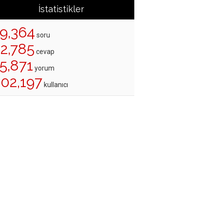
İstatistikler
19,364
soru
22,785
cevap
5,871
yorum
202,197
kullanıcı