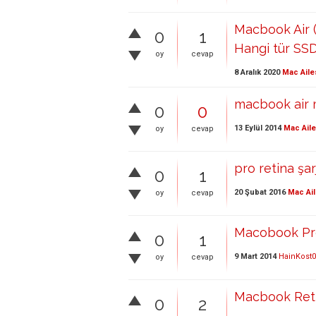
Macbook Air (E
0
1
Hangi tür SS
oy
cevap
8 Aralık 2020
Mac Aile
macbook air 
0
0
13 Eylül 2014
Mac Aile
oy
cevap
pro retina şar
0
1
20 Şubat 2016
Mac Ail
oy
cevap
Macobook Pro 
0
1
9 Mart 2014
HainKost
oy
cevap
Macbook Retin
0
2