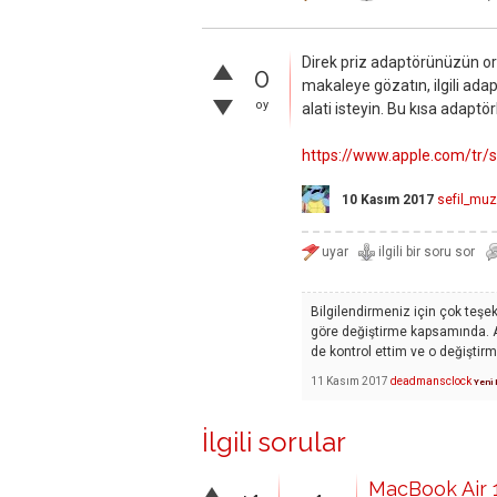
Direk priz adaptörünüzün o
0
makaleye gözatın, ilgili ad
oy
alati isteyin. Bu kısa adaptö
https://www.apple.com/tr/s
10 Kasım 2017
sefil_muz
Bilgilendirmeniz için çok teşek
göre değiştirme kapsamında. Anc
de kontrol ettim ve o değiştir
11 Kasım 2017
deadmansclock
Yeni 
İlgili sorular
MacBook Air 11