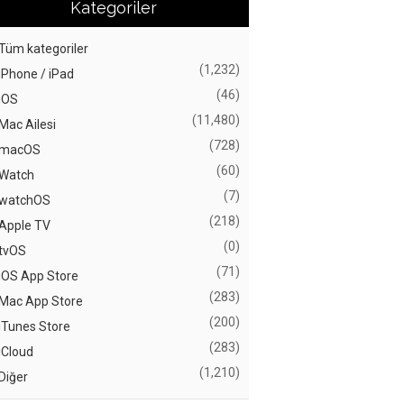
Kategoriler
Tüm kategoriler
(1,232)
iPhone / iPad
(46)
iOS
(11,480)
Mac Ailesi
(728)
macOS
(60)
Watch
(7)
watchOS
(218)
Apple TV
(0)
tvOS
(71)
iOS App Store
(283)
Mac App Store
(200)
iTunes Store
(283)
iCloud
(1,210)
Diğer