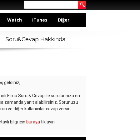
Watch
iTunes
Diğer
Soru&Cevap Hakkında
ş geldiniz,
hirli Elma Soru & Cevap ile sorularınıza en
sa zamanda yanıt alabilirsiniz. Sorunuzu
run ve diğer kullanıcılar cevap versin.
taylı bilgi için
buraya
tıklayın.