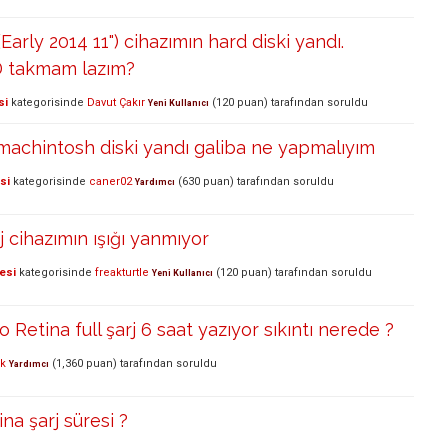
arly 2014 11") cihazımın hard diski yandı.
D takmam lazım?
si
kategorisinde
Davut Çakır
(
120
puan)
tarafından
soruldu
Yeni Kullanıcı
machintosh diski yandı galiba ne yapmalıyım
si
kategorisinde
caner02
(
630
puan)
tarafından
soruldu
Yardımcı
j cihazımın ışığı yanmıyor
esi
kategorisinde
freakturtle
(
120
puan)
tarafından
soruldu
Yeni Kullanıcı
Retina full şarj 6 saat yazıyor sıkıntı nerede ?
0k
(
1,360
puan)
tarafından
soruldu
Yardımcı
a şarj süresi ?