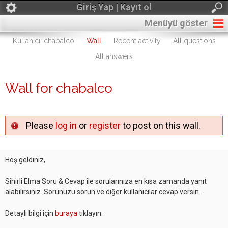
Giriş Yap | Kayıt ol
Menüyü göster
Kullanıcı: chabalco
Wall
Recent activity
All questions
All answers
Wall for chabalco
Please
log in
or
register
to post on this wall.
Hoş geldiniz,
Sihirli Elma Soru & Cevap ile sorularınıza en kısa zamanda yanıt
alabilirsiniz. Sorunuzu sorun ve diğer kullanıcılar cevap versin.
Detaylı bilgi için
buraya
tıklayın.