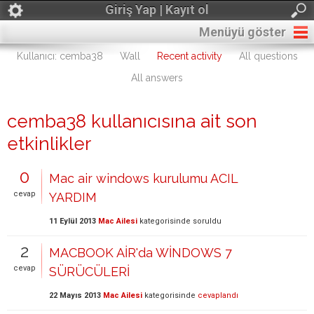
Giriş Yap | Kayıt ol
Menüyü göster
Kullanıcı: cemba38
Wall
Recent activity
All questions
All answers
cemba38 kullanıcısına ait son
etkinlikler
0
Mac air windows kurulumu ACIL
cevap
YARDIM
11 Eylül 2013
Mac Ailesi
kategorisinde
soruldu
2
MACBOOK AİR'da WİNDOWS 7
cevap
SÜRÜCÜLERİ
22 Mayıs 2013
Mac Ailesi
kategorisinde
cevaplandı