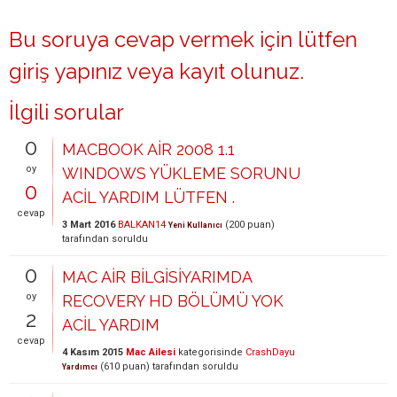
Bu soruya cevap vermek için lütfen
giriş yapınız
veya
kayıt olunuz
.
İlgili sorular
0
MACBOOK AİR 2008 1.1
oy
WINDOWS YÜKLEME SORUNU
0
ACİL YARDIM LÜTFEN .
cevap
3 Mart 2016
BALKAN14
(
200
puan)
Yeni Kullanıcı
tarafından
soruldu
0
MAC AİR BİLGİSİYARIMDA
oy
RECOVERY HD BÖLÜMÜ YOK
2
ACİL YARDIM
cevap
4 Kasım 2015
Mac Ailesi
kategorisinde
CrashDayu
(
610
puan)
tarafından
soruldu
Yardımcı