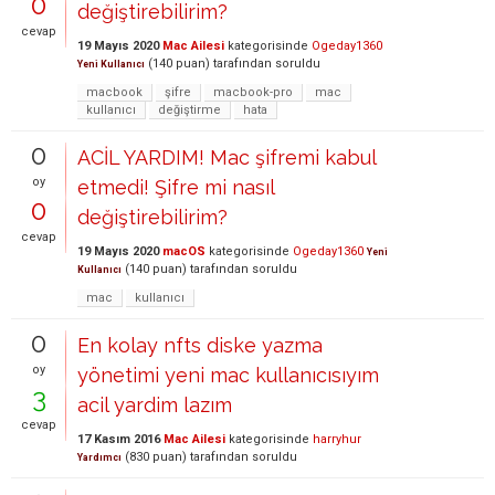
0
değiştirebilirim?
cevap
19 Mayıs 2020
Mac Ailesi
kategorisinde
Ogeday1360
(
140
puan)
tarafından
soruldu
Yeni Kullanıcı
macbook
şifre
macbook-pro
mac
kullanıcı
değiştirme
hata
0
ACİL YARDIM! Mac şifremi kabul
oy
etmedi! Şifre mi nasıl
0
değiştirebilirim?
cevap
19 Mayıs 2020
macOS
kategorisinde
Ogeday1360
Yeni
(
140
puan)
tarafından
soruldu
Kullanıcı
mac
kullanıcı
0
En kolay nfts diske yazma
oy
yönetimi yeni mac kullanıcısıyım
3
acil yardim lazım
cevap
17 Kasım 2016
Mac Ailesi
kategorisinde
harryhur
(
830
puan)
tarafından
soruldu
Yardımcı