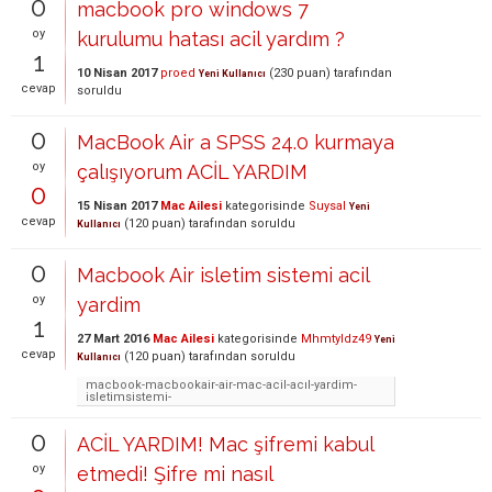
0
macbook pro windows 7
oy
kurulumu hatası acil yardım ?
1
10 Nisan 2017
proed
(
230
puan)
tarafından
Yeni Kullanıcı
cevap
soruldu
0
MacBook Air a SPSS 24.0 kurmaya
oy
çalışıyorum ACİL YARDIM
0
15 Nisan 2017
Mac Ailesi
kategorisinde
Suysal
Yeni
cevap
(
120
puan)
tarafından
soruldu
Kullanıcı
0
Macbook Air isletim sistemi acil
oy
yardim
1
27 Mart 2016
Mac Ailesi
kategorisinde
Mhmtyldz49
Yeni
cevap
(
120
puan)
tarafından
soruldu
Kullanıcı
macbook-macbookair-air-mac-acil-acıl-yardim-
isletimsistemi-
0
ACİL YARDIM! Mac şifremi kabul
oy
etmedi! Şifre mi nasıl