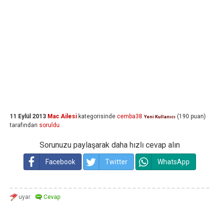
11 Eylül 2013
Mac Ailesi
kategorisinde
cemba38
(
190
puan)
Yeni Kullanıcı
tarafından
soruldu
Sorunuzu paylaşarak daha hızlı cevap alın
Facebook
Twitter
WhatsApp