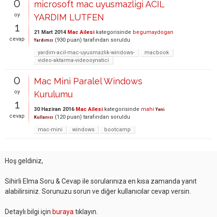
0
microsoft mac uyusmazligi ACIL
oy
YARDIM LUTFEN
1
21 Mart 2014
Mac Ailesi
kategorisinde
begumaydogan
cevap
(
930
puan)
tarafından
soruldu
Yardımcı
yardim-acil-mac-uyusmazlik-windows-
macbook
video-aktarma-videooynatici
0
Mac Mini Paralel Windows
oy
Kurulumu
1
30 Haziran 2016
Mac Ailesi
kategorisinde
mahi
Yeni
cevap
(
120
puan)
tarafından
soruldu
Kullanıcı
mac-mini
windows
bootcamp
Hoş geldiniz,
Sihirli Elma Soru & Cevap ile sorularınıza en kısa zamanda yanıt
alabilirsiniz. Sorunuzu sorun ve diğer kullanıcılar cevap versin.
Detaylı bilgi için
buraya
tıklayın.