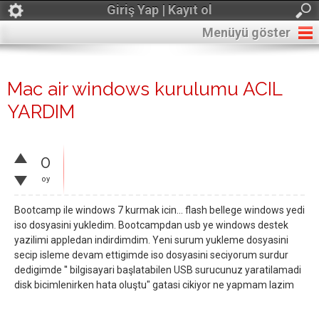
Giriş Yap | Kayıt ol
Menüyü göster
Mac air windows kurulumu ACIL
YARDIM
0
oy
Bootcamp ile windows 7 kurmak icin... flash bellege windows yedi
iso dosyasini yukledim. Bootcampdan usb ye windows destek
yazilimi appledan indirdimdim. Yeni surum yukleme dosyasini
secip isleme devam ettigimde iso dosyasini seciyorum surdur
dedigimde '' bilgisayari başlatabilen USB surucunuz yaratilamadi
disk bicimlenirken hata oluştu" gatasi cikiyor ne yapmam lazim