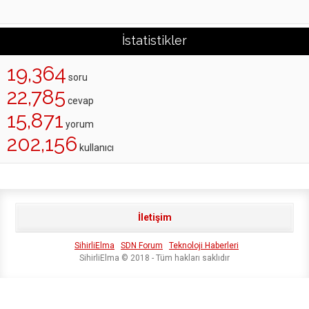
İstatistikler
19,364
soru
22,785
cevap
15,871
yorum
202,156
kullanıcı
İletişim
SihirliElma
SDN Forum
Teknoloji Haberleri
SihirliElma © 2018 - Tüm hakları saklıdır