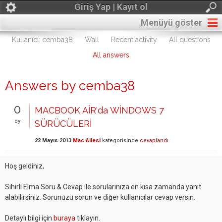
Giriş Yap | Kayıt ol
Menüyü göster
Kullanıcı: cemba38
Wall
Recent activity
All questions
All answers
Answers by cemba38
0
MACBOOK AİR'da WİNDOWS 7
oy
SÜRÜCÜLERİ
22 Mayıs 2013
Mac Ailesi
kategorisinde
cevaplandı
Hoş geldiniz,
Sihirli Elma Soru & Cevap ile sorularınıza en kısa zamanda yanıt
alabilirsiniz. Sorunuzu sorun ve diğer kullanıcılar cevap versin.
Detaylı bilgi için
buraya
tıklayın.