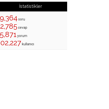
İstatistikler
19,364
soru
22,785
cevap
5,871
yorum
202,227
kullanıcı