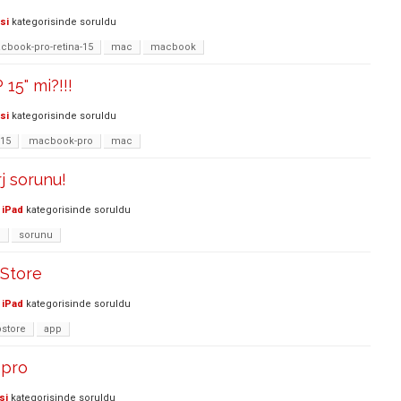
si
kategorisinde
soruldu
cbook-pro-retina-15
mac
macbook
15" mi?!!!
si
kategorisinde
soruldu
-15
macbook-pro
mac
j sorunu!
 iPad
kategorisinde
soruldu
j
sorunu
Store
 iPad
kategorisinde
soruldu
store
app
 pro
si
kategorisinde
soruldu