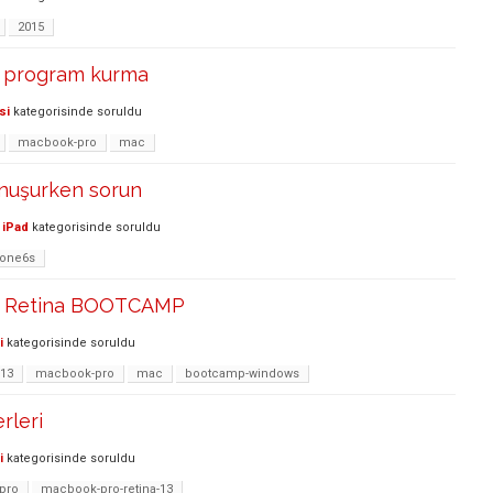
2015
 program kurma
si
kategorisinde
soruldu
macbook-pro
mac
nuşurken sorun
 iPad
kategorisinde
soruldu
hone6s
 Retina BOOTCAMP
i
kategorisinde
soruldu
-13
macbook-pro
mac
bootcamp-windows
rleri
i
kategorisinde
soruldu
pro
macbook-pro-retina-13