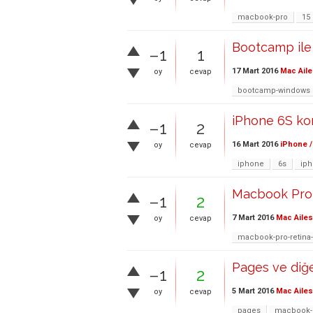
macbook-pro
15
Bootcamp ile
–1
1
17 Mart 2016
Mac Aile
oy
cevap
bootcamp-windows
iPhone 6S ko
–1
2
16 Mart 2016
iPhone /
oy
cevap
iphone
6s
ip
Macbook Pro
–1
2
7 Mart 2016
Mac Ailes
oy
cevap
macbook-pro-retina
Pages ve diğe
–1
2
5 Mart 2016
Mac Ailes
oy
cevap
pages
macbook-