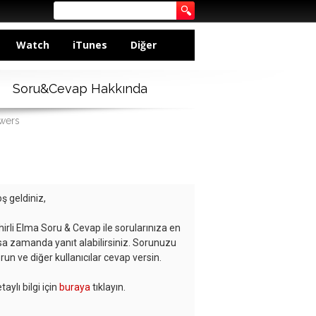
Watch
iTunes
Diğer
Soru&Cevap Hakkında
swers
ş geldiniz,
hirli Elma Soru & Cevap ile sorularınıza en
sa zamanda yanıt alabilirsiniz. Sorunuzu
run ve diğer kullanıcılar cevap versin.
taylı bilgi için
buraya
tıklayın.