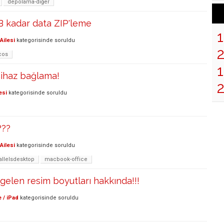
depolama-diğer
B kadar data ZIP'leme
Ailesi
kategorisinde
soruldu
cos
1
cihaz bağlama!
esi
kategorisinde
soruldu
???
Ailesi
kategorisinde
soruldu
allelsdesktop
macbook-office
gelen resim boyutları hakkında!!!
 / iPad
kategorisinde
soruldu