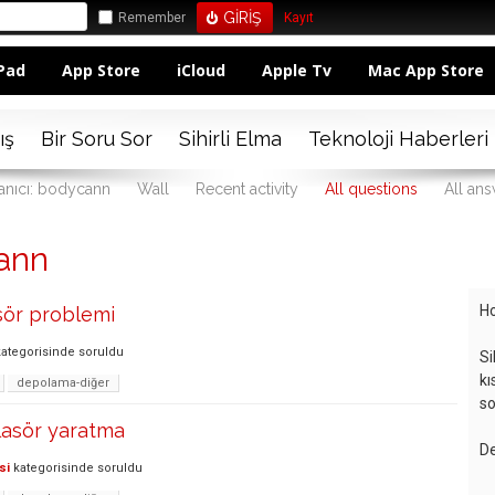
Remember
Kayıt
Pad
App Store
iCloud
Apple Tv
Mac App Store
ış
Bir Soru Sor
Sihirli Elma
Teknoloji Haberleri
anıcı: bodycann
Wall
Recent activity
All questions
All an
ann
Ho
ör problemi
ategorisinde
soruldu
Si
kı
depolama-diğer
so
asör yaratma
De
si
kategorisinde
soruldu