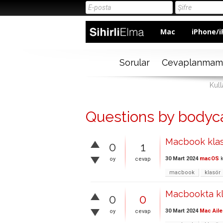
Mac
iPhone/i
Sorular
Cevaplanmam
Kull
Questions by bodyc
Macbook klas
0
1
30 Mart 2024
macOS
k
oy
cevap
macbook
klasör
Macbookta kl
0
0
30 Mart 2024
Mac Aile
oy
cevap