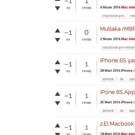
–1
1
6 Nisan 2016
Mac Aile
oy
cevap
macbook-pro
ma
Mutlaka rMBP 
–1
0
2 Nisan 2016
Mac Aile
oy
cevap
macbook-pro-retina
iPhone 6S şar
–1
1
28 Mart 2016
iPhone /
oy
cevap
iphone
6s
şar
iPone 6S App
–1
1
25 Mart 2016
iPhone /
oy
cevap
iphone
6s
app
2.El Macbook
–1
1
18 Mart 2016
Mac Aile
oy
cevap