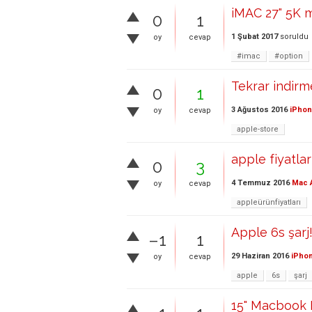
iMAC 27" 5K 
0
1
1 Şubat 2017
soruldu
oy
cevap
#imac
#option
Tekrar indir
0
1
3 Ağustos 2016
iPhon
oy
cevap
apple-store
apple fiyatlar!
0
3
4 Temmuz 2016
Mac A
oy
cevap
appleürünfiyatları
Apple 6s şarj!
–1
1
29 Haziran 2016
iPhon
oy
cevap
apple
6s
şarj
15" Macbook 