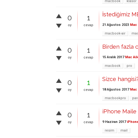
macbook
klasör
İstediğimiz M
0
1
21 Ağustos 2023
Mac 
oy
cevap
macbook-air
ma
Birden fazla 
0
1
15 Aralık 2017
Mac Ail
oy
cevap
macbook
pro
Sizce hangisi
0
1
18 Ağustos 2017
Mac 
oy
cevap
macbookpro
par
iPhone Maile 
0
1
9 Haziran 2017
iPhone
oy
cevap
resim
mail