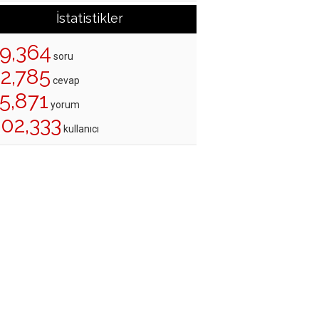
İstatistikler
19,364
soru
22,785
cevap
5,871
yorum
202,333
kullanıcı