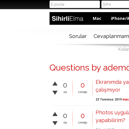
Mac
iPhone/i
Sorular
Cevaplanmam
Kulla
Questions by ademd
Ekranımda ya
0
0
çalışmıyor
oy
cevap
22 Temmuz 2019
ma
Photos uygula
0
0
yapabilirim?
oy
cevap