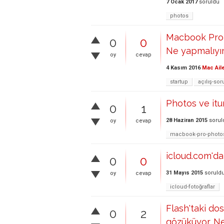
7 Ocak 2017
soruldu
photos
Macbook Pro g
0
0
Ne yapmalıy
oy
cevap
4 Kasım 2016
Mac Ail
startup
açılış-so
Photos ve itun
0
1
28 Haziran 2015
sorul
oy
cevap
macbook-pro-photos
icloud.com'da
0
0
31 Mayıs 2015
soruld
oy
cevap
icloud-fotoğraflar
Flash'taki dos
0
2
gözüküyor. Ne