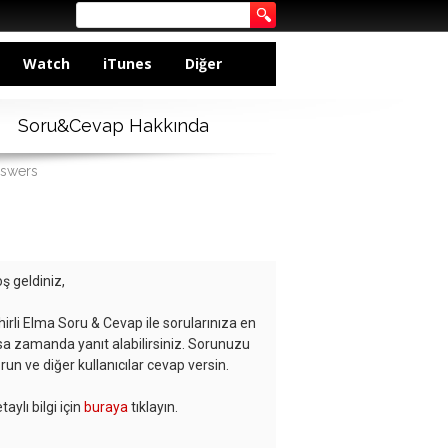
Watch
iTunes
Diğer
Soru&Cevap Hakkında
nswers
ş geldiniz,
hirli Elma Soru & Cevap ile sorularınıza en
sa zamanda yanıt alabilirsiniz. Sorunuzu
run ve diğer kullanıcılar cevap versin.
taylı bilgi için
buraya
tıklayın.