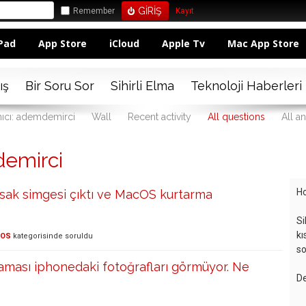
Remember
Kayıt
Pad
App Store
iCloud
Apple Tv
Mac App Store
ış
Bir Soru Sor
Sihirli Elma
Teknoloji Haberleri
nıcı: ademdemirci
Wall
Recent activity
All questions
All a
emirci
Ho
sak simgesi çıktı ve MacOS kurtarma
Si
kı
cOS
kategorisinde
soruldu
so
ması iphonedaki fotoğrafları görmüyor. Ne
De