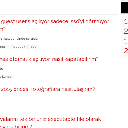
uest user's açılıyor sadece, ssd'yi görmüyor.
ım?
1
esi
kategorisinde
soruldu
runu
macbook
ssd
es otomatik açılıyor, nasıl kapatabilirim?
du
-itunes
 2015 öncesi fotoğraflara nasıl ulaşırım?
u
yalarım tek bir unix executable file olarak
 yapabilirim?