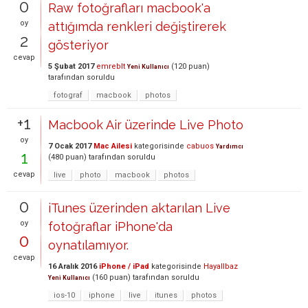
0
Raw fotoğrafları macbook'a
oy
attığımda renkleri değiştirerek
2
gösteriyor
cevap
5 Şubat 2017
emreblt
(
120
puan)
Yeni Kullanıcı
tarafından
soruldu
fotograf
macbook
photos
+1
Macbook Air üzerinde Live Photo
oy
7 Ocak 2017
Mac Ailesi
kategorisinde
cabuos
Yardımcı
1
(
480
puan)
tarafından
soruldu
cevap
live
photo
macbook
photos
0
iTunes üzerinden aktarılan Live
oy
fotoğraflar iPhone'da
0
oynatılamıyor.
cevap
16 Aralık 2016
iPhone / iPad
kategorisinde
Hayallbaz
(
160
puan)
tarafından
soruldu
Yeni Kullanıcı
ios-10
iphone
live
itunes
photos