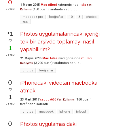
0
1 Mayıs 2015
Mac Ailesi
kategorisinde
nafa
Yeni
cevap
(
150
puan)
tarafından
soruldu
Kullanıcı
macbook-pro
fooğraflar
10
3
photos
app
+1
Photos uygulamalarındaki içeriği
oy
tek bir arşivde toplamayı nasıl
1
yapabilirim?
cevap
21 Mayıs 2015
Mac Ailesi
kategorisinde
muradi
(
3,290
puan)
tarafından
soruldu
Deneyimli
photos
fooğraflar
0
iPhonedaki videoları macbooka
oy
atmak
1
23 Mart 2017
sadboy666
(
160
puan)
Yeni Kullanıcı
cevap
tarafından
soruldu
photos
macbook
iphone
icloud
0
Photos uygulamasıdaki