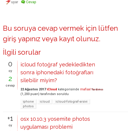
Bu soruya cevap vermek için lütfen
giriş yapınız
veya
kayıt olunuz
.
İlgili sorular
0
icloud fotoğraf yedekledikten
oy
sonra iphonedaki fotoğrafları
2
silebilir miyim?
cevap
22 Ağustos 2017
iCloud
kategorisinde
mafsal
Yardımcı
(
1,200
puan)
tarafından
soruldu
iphone
icloud
icloud-fotograf-arsivi
photos
+1
osx 10.10.3 yosemite photos
oy
uygulaması problemi