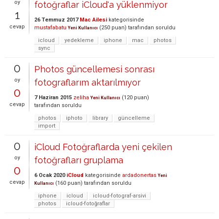
oy
fotoğraflar iCloud'a yüklenmiyor
1
26 Temmuz 2017
Mac Ailesi
kategorisinde
cevap
mustafabatu
(
250
puan)
tarafından
soruldu
Yeni Kullanıcı
icloud
yedekleme
iphone
mac
photos
sync
0
Photos güncellemesi sonrası
oy
fotograflarım aktarılmıyor
0
7 Haziran 2015
zeliha
(
120
puan)
Yeni Kullanıcı
cevap
tarafından
soruldu
photos
iphoto
library
güncelleme
import
0
iCloud Fotoğraflarda yeni çekilen
oy
fotoğrafları gruplama
0
6 Ocak 2020
iCloud
kategorisinde
ardadonertas
Yeni
cevap
(
160
puan)
tarafından
soruldu
Kullanıcı
iphone
icloud
icloud-fotograf-arsivi
photos
icloud-fotoğraflar