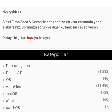
Hoş geldiniz,
Sihirli Elma Soru & Cevap ile sorularınıza en kısa zamanda yanıt
alabilirsiniz. Sorunuzu sorun ve diğer kullanıcılar cevap versin.
Detaylı bilgi için
buraya
tıklayın.
Kategoriler
Tüm kategoriler
(1,232)
iPhone / iPad
(46)
iOS
(11,480)
Mac Ailesi
(728)
macOS
(60)
Watch
(7)
watchOS