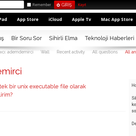
Remember
Kayıt
Pad
App Store
iCloud
Apple Tv
Mac App Store
ış
Bir Soru Sor
Sihirli Elma
Teknoloji Haberleri
nıcı: ademdemirci
Wall
Recent activity
All questions
All a
mirci
Ho
tek bir unix executable file olarak
irim?
Si
kı
so
De