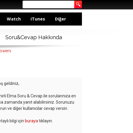
Watch
iTunes
Diğer
Soru&Cevap Hakkında
nswers
ş geldiniz,
hirli Elma Soru & Cevap ile sorularınıza en
sa zamanda yanıt alabilirsiniz. Sorunuzu
run ve diğer kullanıcılar cevap versin.
taylı bilgi için
buraya
tıklayın.