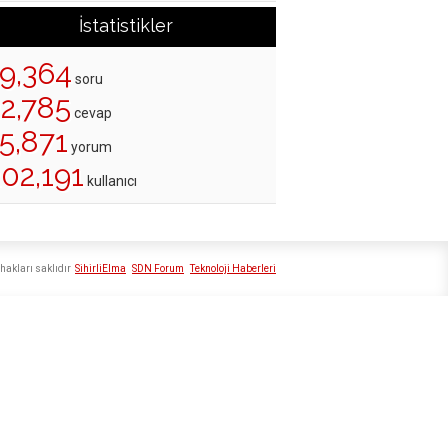
İstatistikler
19,364
soru
22,785
cevap
5,871
yorum
02,191
kullanıcı
hakları saklıdır
SihirliElma
SDN Forum
Teknoloji Haberleri