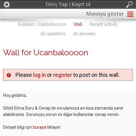
Giriş Yap | Kayıt ol
Menüyü göster
Kullanıcı: Ucanbaloooon
Wall
Recent activity
All questions
All answers
Wall for Ucanbaloooon
Please
log in
or
register
to post on this wall.
Hoş geldiniz,
Sihirli Elma Soru & Cevap ile sorularınıza en kısa zamanda yanıt
alabilirsiniz. Sorunuzu sorun ve diğer kullanıcılar cevap versin.
Detaylı bilgi için
buraya
tıklayın.