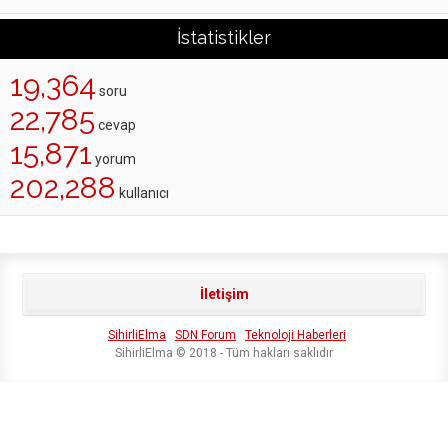
İstatistikler
19,364
soru
22,785
cevap
15,871
yorum
202,288
kullanıcı
İletişim
SihirliElma
SDN Forum
Teknoloji Haberleri
SihirliElma © 2018 - Tüm hakları saklıdır