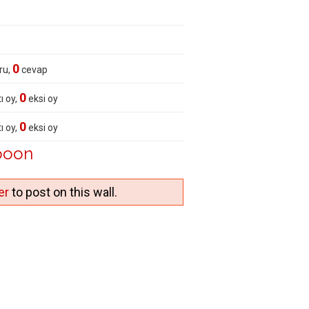
0
ru,
cevap
0
ı oy,
eksi oy
0
ı oy,
eksi oy
ooon
er
to post on this wall.