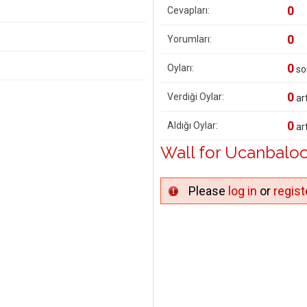
0
Cevapları:
0
Yorumları:
0
Oyları:
so
0
Verdiği Oylar:
art
0
Aldığı Oylar:
art
Wall for Ucanbalo
Please
log in
or
regist