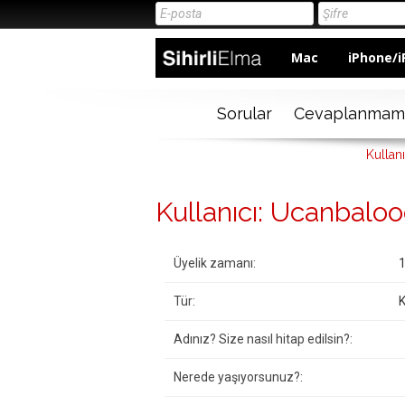
Mac
iPhone/i
Sorular
Cevaplanmam
Kullan
Kullanıcı: Ucanbalo
Üyelik zamanı:
1
Tür:
K
Adınız? Size nasıl hitap edilsin?:
Nerede yaşıyorsunuz?: