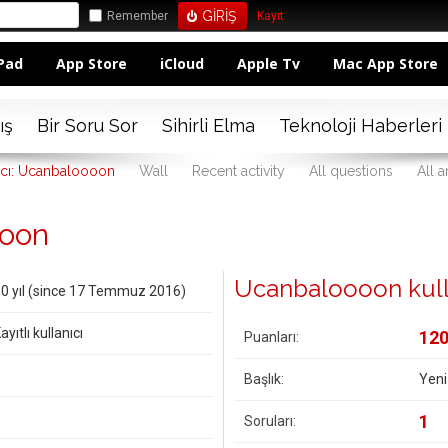
Remember
Kayıt
Pad
App Store
iCloud
Apple Tv
Mac App Store
ış
Bir Soru Sor
Sihirli Elma
Teknoloji Haberleri
ıcı: Ucanbaloooon
Wall
Recent activity
All questions
All 
ooon
Ucanbaloooon kullanı
0 yıl (since 17 Temmuz 2016)
ayıtlı kullanıcı
12
Puanları:
Başlık:
Yeni
1
Soruları: