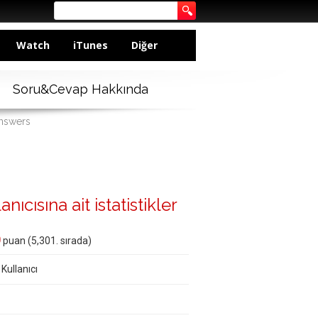
Watch
iTunes
Diğer
Soru&Cevap Hakkında
answers
cısına ait istatistikler
0
puan (
5,301
. sırada)
 Kullanıcı