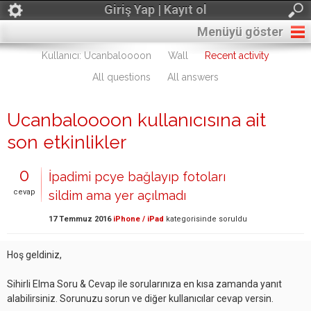
Giriş Yap | Kayıt ol
Menüyü göster
Kullanıcı: Ucanbaloooon
Wall
Recent activity
All questions
All answers
Ucanbaloooon kullanıcısına ait
son etkinlikler
0
İpadimi pcye bağlayıp fotoları
cevap
sildim ama yer açılmadı
17 Temmuz 2016
iPhone / iPad
kategorisinde
soruldu
Hoş geldiniz,
Sihirli Elma Soru & Cevap ile sorularınıza en kısa zamanda yanıt
alabilirsiniz. Sorunuzu sorun ve diğer kullanıcılar cevap versin.