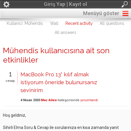
Giriş Yap | Kayıt ol
Menüyü göster
Kullanıcı: Mühendis
Wall
Recent activity
All questions
All answers
Mühendis kullanıcısına ait son
etkinlikler
1
MacBook Pro 13" kılıf almak
cevap
istiyorum öneride bulunursanız
sevinirim
4 Nisan 2020
Mac Ailesi
kategorisinde
yorumlandı
Hoş geldiniz,
Sihirli Elma Soru & Cevap ile sorularınıza en kısa zamanda yanıt