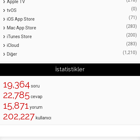
(218)
Apple TV
(0)
tvOS
(71)
iOS App Store
(283)
Mac App Store
(200)
iTunes Store
(283)
iCloud
(1,210)
Diğer
İstatistikler
19,364
soru
22,785
cevap
15,871
yorum
202,227
kullanıcı