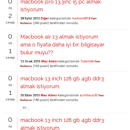
0
macbook pro 13.3inc i5 pc almak
oy
istiyorum
2
28 Eylül 2012
Diğer
kategorisinde
mehmet818
Yeni
cevap
(
240
puan)
tarafından
soruldu
Kullanıcı
0
Macbook air 13 almak istiyorum
oy
ama o fiyata daha iyi bir bilgisayar
1
bulur muyu??
cevap
12 Ocak 2015
Mac Ailesi
kategorisinde
Tutem66
Yeni
(
160
puan)
tarafından
soruldu
Kullanıcı
0
macbook 13 inch 128 gb 4gb ddr3
oy
almak istiyorum.
1
30 Ekim 2013
Mac Ailesi
kategorisinde
achilleus35
Yeni
cevap
(
180
puan)
tarafından
soruldu
Kullanıcı
air
0
macbook 13 inch 128 gb 4gb ddr3
oy
almak istiyorum.