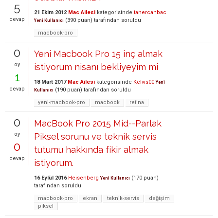
5
21 Ekim 2012
Mac Ailesi
kategorisinde
tanercanbac
cevap
(
390
puan)
tarafından
soruldu
Yeni Kullanıcı
macbook-pro
0
Yeni Macbook Pro 15 inç almak
oy
istiyorum nisanı bekliyeyim mi
1
18 Mart 2017
Mac Ailesi
kategorisinde
Kelvis00
Yeni
cevap
(
190
puan)
tarafından
soruldu
Kullanıcı
yeni-macbook-pro
macbook
retina
0
MacBook Pro 2015 Mid--Parlak
oy
Piksel sorunu ve teknik servis
0
tutumu hakkında fikir almak
cevap
istiyorum.
16 Eylül 2016
Heisenberg
(
170
puan)
Yeni Kullanıcı
tarafından
soruldu
macbook-pro
ekran
teknik-servis
değişim
piksel