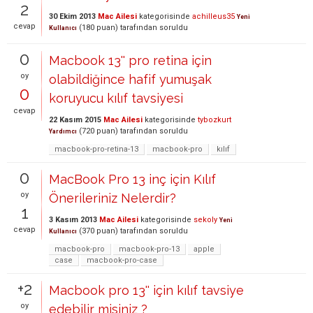
2
30 Ekim 2013
Mac Ailesi
kategorisinde
achilleus35
Yeni
cevap
(
180
puan)
tarafından
soruldu
Kullanıcı
0
Macbook 13'' pro retina için
oy
olabildiğince hafif yumuşak
0
koruyucu kılıf tavsiyesi
cevap
22 Kasım 2015
Mac Ailesi
kategorisinde
tybozkurt
(
720
puan)
tarafından
soruldu
Yardımcı
macbook-pro-retina-13
macbook-pro
kılıf
0
MacBook Pro 13 inç için Kılıf
oy
Önerileriniz Nelerdir?
1
3 Kasım 2013
Mac Ailesi
kategorisinde
sekoly
Yeni
cevap
(
370
puan)
tarafından
soruldu
Kullanıcı
macbook-pro
macbook-pro-13
apple
case
macbook-pro-case
+2
Macbook pro 13'' için kılıf tavsiye
oy
edebilir misiniz ?