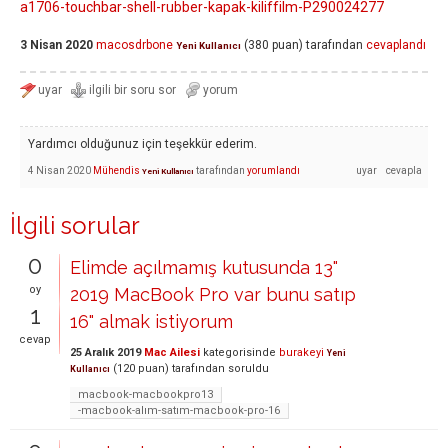
a1706-touchbar-shell-rubber-kapak-kiliffilm-P290024277
3 Nisan 2020
macosdrbone
(
380
puan)
tarafından
cevaplandı
Yeni Kullanıcı
Yardımcı olduğunuz için teşekkür ederim.
4 Nisan 2020
Mühendis
tarafından
yorumlandı
Yeni Kullanıcı
İlgili sorular
0
Elimde açılmamış kutusunda 13"
oy
2019 MacBook Pro var bunu satıp
1
16" almak istiyorum
cevap
25 Aralık 2019
Mac Ailesi
kategorisinde
burakeyi
Yeni
(
120
puan)
tarafından
soruldu
Kullanıcı
macbook-macbookpro13
-macbook-alım-satım-macbook-pro-16