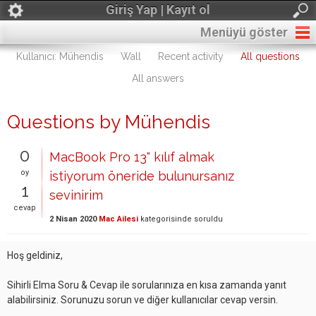
Giriş Yap | Kayıt ol
Menüyü göster
Kullanıcı: Mühendis
Wall
Recent activity
All questions
All answers
Questions by Mühendis
0
MacBook Pro 13" kılıf almak
oy
istiyorum öneride bulunursanız
1
sevinirim
cevap
2 Nisan 2020
Mac Ailesi
kategorisinde
soruldu
Hoş geldiniz,
Sihirli Elma Soru & Cevap ile sorularınıza en kısa zamanda yanıt
alabilirsiniz. Sorunuzu sorun ve diğer kullanıcılar cevap versin.