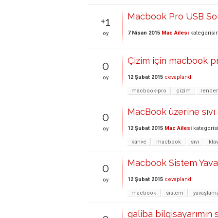
Macbook Pro USB So
+1
7 Nisan 2015
Mac Ailesi
kategorisi
oy
Çizim için macbook pr
0
12 Şubat 2015
cevaplandı
oy
macbook-pro
çizim
render
MacBook üzerine sıvı dö
0
12 Şubat 2015
Mac Ailesi
kategoris
oy
kahve
macbook
sıvı
kla
Macbook Sistem Yavaş
0
12 Şubat 2015
cevaplandı
oy
macbook
sistem
yavaşlam
galiba bilgisayarımın s