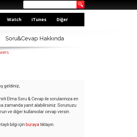
Watch
iTunes
Diğer
Soru&Cevap Hakkında
swers
ş geldiniz,
hirli Elma Soru & Cevap ile sorularınıza en
sa zamanda yanıt alabilirsiniz. Sorunuzu
run ve diğer kullanıcılar cevap versin.
taylı bilgi için
buraya
tıklayın.