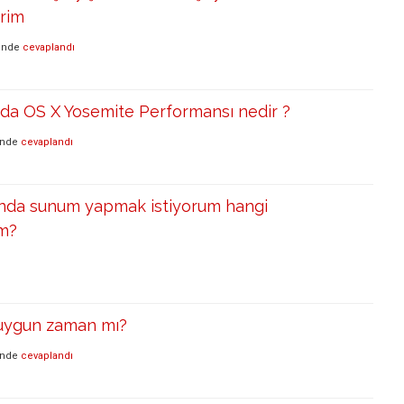
irim
inde
cevaplandı
rda OS X Yosemite Performansı nedir ?
inde
cevaplandı
nda sunum yapmak istiyorum hangi
im?
 uygun zaman mı?
inde
cevaplandı