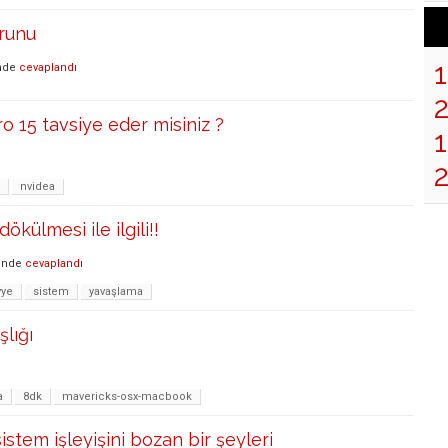
runu
nde
cevaplandı
o 15 tavsiye eder misiniz ?
1
2
nvidea
külmesi ile ilgili!!
inde
cevaplandı
vye
sistem
yavaşlama
lığı
a
8dk
mavericks-osx-macbook
istem işleyişini bozan bir şeyleri