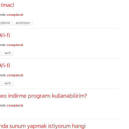
 (mac)
inde
cevaplandı
çökme
açılmıyor
i-fi
inde
cevaplandı
wi-fi
i-fi
inde
cevaplandı
wi-fi
deo indirme programı kullanabilirim?
inde
cevaplandı
nda sunum yapmak istiyorum hangi