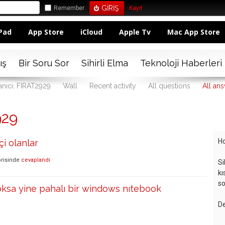
Remember
Kayıt
Pad
App Store
iCloud
Apple Tv
Mac App Store
ış
Bir Soru Sor
Sihirli Elma
Teknoloji Haberleri
anıcı: FIRAT2929
Wall
Recent activity
All questions
All an
929
Ho
i olanlar
risinde
cevaplandı
Si
kı
so
ksa yine pahalı bir windows nıtebook
De