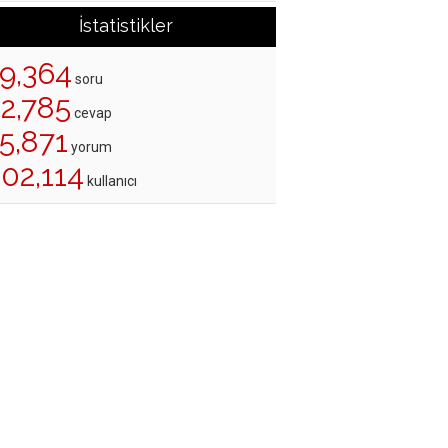
İstatistikler
19,364
soru
22,785
cevap
5,871
yorum
02,114
kullanıcı