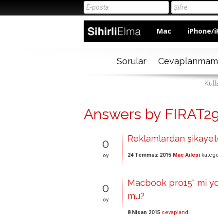
Mac
iPhone/i
Sorular
Cevaplanmam
Kull
Answers by FIRAT2
Reklamlardan şikayetç
0
24 Temmuz 2015
Mac Ailesi
katego
oy
Macbook pro15" mi yo
0
mu?
oy
8 Nisan 2015
cevaplandı