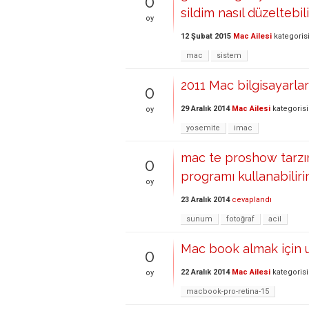
0
sildim nasıl düzeltebil
oy
12 Şubat 2015
Mac Ailesi
kategoris
mac
sistem
2011 Mac bilgisayarla
0
29 Aralık 2014
Mac Ailesi
kategoris
oy
yosemite
imac
mac te proshow tarzı
0
programı kullanabilir
oy
23 Aralık 2014
cevaplandı
sunum
fotoğraf
acil
Mac book almak için
0
22 Aralık 2014
Mac Ailesi
kategoris
oy
macbook-pro-retina-15