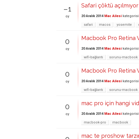
Safari çöktü açılmıyor
–1
20 Aralık 2014
Mac Ailesi
kategoris
oy
safari
macos
yosemite
Macbook Pro Retina W
0
20 Aralık 2014
Mac Ailesi
kategoris
oy
wifi-bağlantı
sorunu-macbook
Macbook Pro Retina W
0
20 Aralık 2014
Mac Ailesi
kategoris
oy
wifi-bağlantı
sorunu-macbook
mac pro için hangi vi
0
20 Aralık 2014
Mac Ailesi
kategoris
oy
macbook-pro
macbook
mac te proshow tarzı