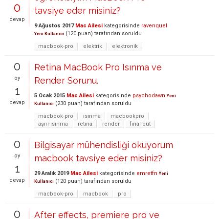
0
tavsiye eder misiniz?
cevap
9 Ağustos 2017
Mac Ailesi
kategorisinde
ravenquel
(
120
puan)
tarafından
soruldu
Yeni Kullanıcı
macbook-pro
elektrik
elektronik
0
Retina MacBook Pro Isınma ve
oy
Render Sorunu.
1
5 Ocak 2015
Mac Ailesi
kategorisinde
psychodawn
Yeni
cevap
(
230
puan)
tarafından
soruldu
Kullanıcı
macbook-pro
ısınma
macbookpro
aşırı-ısınma
retina
render
final-cut
0
Bilgisayar mühendisliği okuyorum
oy
macbook tavsiye eder misiniz?
1
29 Aralık 2019
Mac Ailesi
kategorisinde
emretfn
Yeni
cevap
(
120
puan)
tarafından
soruldu
Kullanıcı
macbook-pro
macbook
pro
0
After effects, premiere pro ve