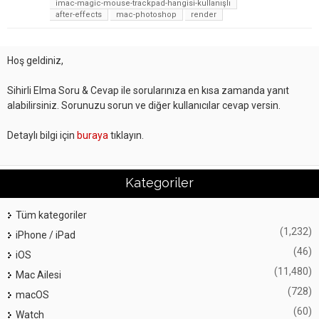
imac-magic-mouse-trackpad-hangisi-kullanışlı
after-effects
mac-photoshop
render
Hoş geldiniz,
Sihirli Elma Soru & Cevap ile sorularınıza en kısa zamanda yanıt
alabilirsiniz. Sorunuzu sorun ve diğer kullanıcılar cevap versin.
Detaylı bilgi için
buraya
tıklayın.
Kategoriler
Tüm kategoriler
(1,232)
iPhone / iPad
(46)
iOS
(11,480)
Mac Ailesi
(728)
macOS
(60)
Watch