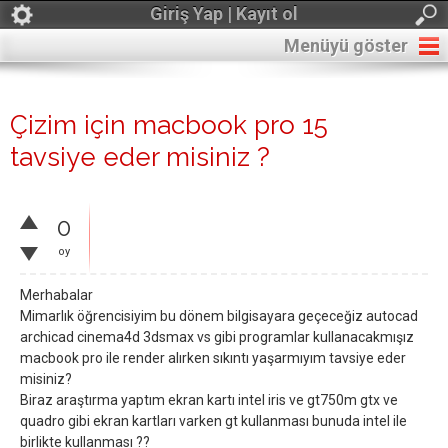
Giriş Yap | Kayıt ol
Menüyü göster
Çizim için macbook pro 15
tavsiye eder misiniz ?
0
oy
Merhabalar
Mimarlık öğrencisiyim bu dönem bilgisayara geçeceğiz autocad
archicad cinema4d 3dsmax vs gibi programlar kullanacakmışız
macbook pro ile render alırken sıkıntı yaşarmıyım tavsiye eder
misiniz?
Biraz araştırma yaptım ekran kartı intel iris ve gt750m gtx ve
quadro gibi ekran kartları varken gt kullanması bunuda intel ile
birlikte kullanması ??