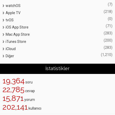
(7)
watchOS
(218)
Apple TV
(0)
tvOS
(71)
iOS App Store
(283)
Mac App Store
(200)
iTunes Store
(283)
iCloud
(1,210)
Diğer
İstatistikler
19,364
soru
22,785
cevap
15,871
yorum
202,141
kullanıcı