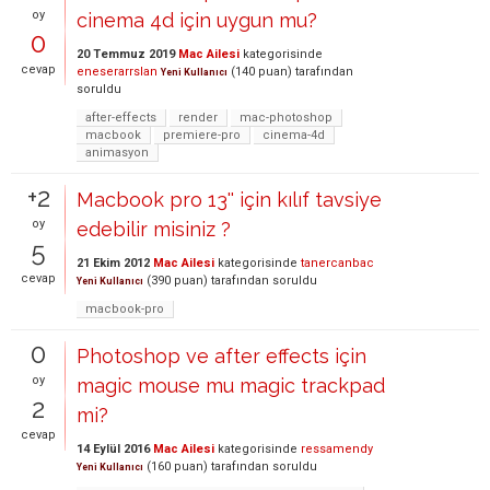
oy
cinema 4d için uygun mu?
0
20 Temmuz 2019
Mac Ailesi
kategorisinde
cevap
eneserarrslan
(
140
puan)
tarafından
Yeni Kullanıcı
soruldu
after-effects
render
mac-photoshop
macbook
premiere-pro
cinema-4d
animasyon
+2
Macbook pro 13'' için kılıf tavsiye
oy
edebilir misiniz ?
5
21 Ekim 2012
Mac Ailesi
kategorisinde
tanercanbac
cevap
(
390
puan)
tarafından
soruldu
Yeni Kullanıcı
macbook-pro
0
Photoshop ve after effects için
oy
magic mouse mu magic trackpad
2
mi?
cevap
14 Eylül 2016
Mac Ailesi
kategorisinde
ressamendy
(
160
puan)
tarafından
soruldu
Yeni Kullanıcı