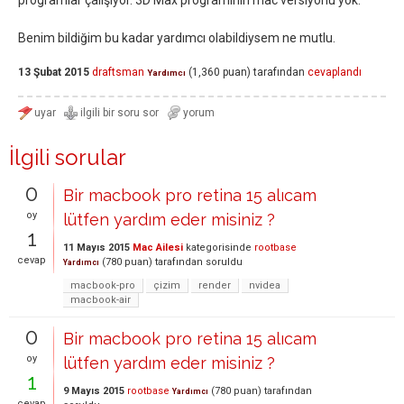
programlar çalışıyor. 3D Max programının mac versiyonu yok.
Benim bildiğim bu kadar yardımcı olabildiysem ne mutlu.
13 Şubat 2015
draftsman
(
1,360
puan)
tarafından
cevaplandı
Yardımcı
İlgili sorular
0
Bir macbook pro retina 15 alıcam
oy
lütfen yardım eder misiniz ?
1
11 Mayıs 2015
Mac Ailesi
kategorisinde
rootbase
cevap
(
780
puan)
tarafından
soruldu
Yardımcı
macbook-pro
çizim
render
nvidea
macbook-air
0
Bir macbook pro retina 15 alıcam
oy
lütfen yardım eder misiniz ?
1
9 Mayıs 2015
rootbase
(
780
puan)
tarafından
Yardımcı
cevap