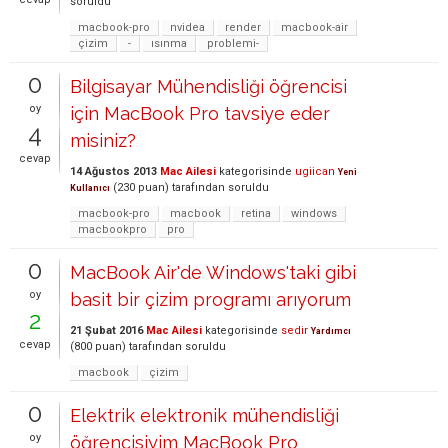
soruldu
macbook-pro
nvidea
render
macbook-air
çizim
-
ısınma
problemi-
0
Bilgisayar Mühendisliği öğrencisi
oy
için MacBook Pro tavsiye eder
4
misiniz?
cevap
14 Ağustos 2013
Mac Ailesi
kategorisinde
ugiican
Yeni
(
230
puan)
tarafından
soruldu
Kullanıcı
macbook-pro
macbook
retina
windows
macbookpro
pro
0
MacBook Air'de Windows'taki gibi
oy
basit bir çizim programı arıyorum
2
21 Şubat 2016
Mac Ailesi
kategorisinde
sedir
Yardımcı
cevap
(
800
puan)
tarafından
soruldu
macbook
çizim
0
Elektrik elektronik mühendisliği
oy
öğrencisiyim MacBook Pro