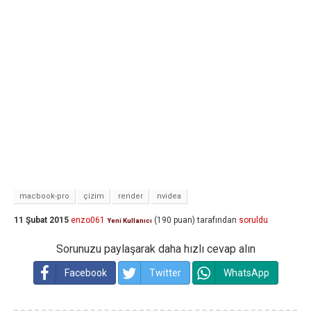
macbook-pro
çizim
render
nvidea
11 Şubat 2015
enzo061
(
190
puan)
tarafından
soruldu
Yeni Kullanıcı
Sorunuzu paylaşarak daha hızlı cevap alın
Facebook
Twitter
WhatsApp