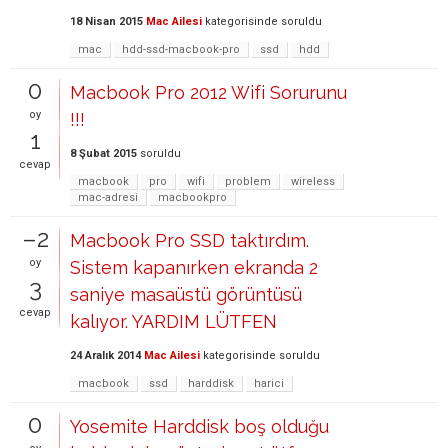
18 Nisan 2015
Mac Ailesi
kategorisinde
soruldu
mac
hdd-ssd-macbook-pro
ssd
hdd
0
Macbook Pro 2012 Wifi Sorurunu
oy
!!!
1
8 Şubat 2015
soruldu
cevap
macbook
pro
wifi
problem
wireless
mac-adresi
macbookpro
–2
Macbook Pro SSD taktırdım.
oy
Sistem kapanırken ekranda 2
3
saniye masaüstü görüntüsü
cevap
kalıyor. YARDIM LÜTFEN
24 Aralık 2014
Mac Ailesi
kategorisinde
soruldu
macbook
ssd
harddisk
harici
0
Yosemite Harddisk boş olduğu