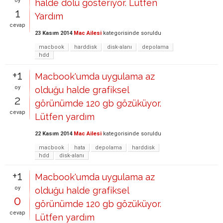
oy
halde dolu gösteriyor. Lütfen
1
Yardım
cevap
23 Kasım 2014
Mac Ailesi
kategorisinde
soruldu
macbook
harddisk
disk-alanı
depolama
hdd
+1
Macbook'umda uygulama az
oy
olduğu halde grafiksel
2
görünümde 120 gb gözüküyor.
cevap
Lütfen yardım
22 Kasım 2014
Mac Ailesi
kategorisinde
soruldu
macbook
hata
depolama
harddisk
hdd
disk-alanı
+1
Macbook'umda uygulama az
oy
olduğu halde grafiksel
0
görünümde 120 gb gözüküyor.
cevap
Lütfen yardım