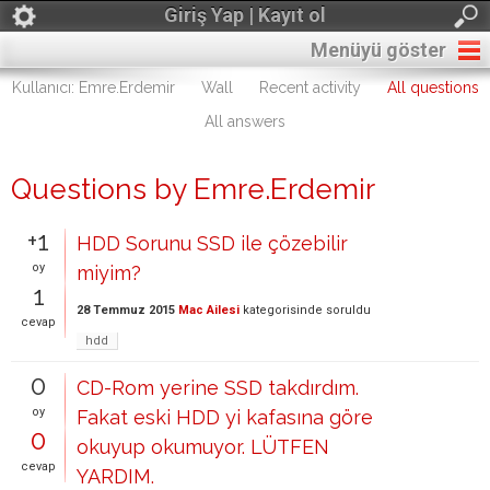
Giriş Yap | Kayıt ol
Menüyü göster
Kullanıcı: Emre.Erdemir
Wall
Recent activity
All questions
All answers
Questions by Emre.Erdemir
+1
HDD Sorunu SSD ile çözebilir
oy
miyim?
1
28 Temmuz 2015
Mac Ailesi
kategorisinde
soruldu
cevap
hdd
0
CD-Rom yerine SSD takdırdım.
oy
Fakat eski HDD yi kafasına göre
0
okuyup okumuyor. LÜTFEN
cevap
YARDIM.