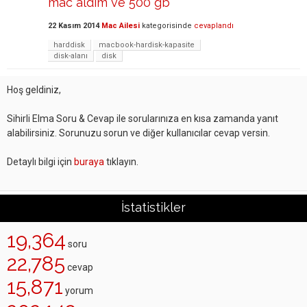
mac aldim ve 500 gb
22 Kasım 2014
Mac Ailesi
kategorisinde
cevaplandı
harddisk
macbook-hardisk-kapasite
disk-alanı
disk
Hoş geldiniz,
Sihirli Elma Soru & Cevap ile sorularınıza en kısa zamanda yanıt
alabilirsiniz. Sorunuzu sorun ve diğer kullanıcılar cevap versin.
Detaylı bilgi için
buraya
tıklayın.
İstatistikler
19,364
soru
22,785
cevap
15,871
yorum