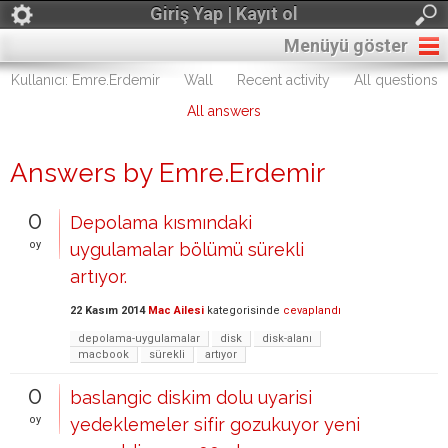
Giriş Yap | Kayıt ol
Menüyü göster
Kullanıcı: Emre.Erdemir
Wall
Recent activity
All questions
All answers
Answers by Emre.Erdemir
0
Depolama kısmındaki
oy
uygulamalar bölümü sürekli
artıyor.
22 Kasım 2014
Mac Ailesi
kategorisinde
cevaplandı
depolama-uygulamalar
disk
disk-alanı
macbook
sürekli
artıyor
0
baslangic diskim dolu uyarisi
oy
yedeklemeler sifir gozukuyor yeni