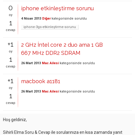
0
iphone etkinleştirme sorunu
oy
4 Nisan 2013
Diğer
kategorisinde
soruldu
1
iphone-3gs-etkinleştirme-sorunu
cevap
+1
2 GHz İntel core 2 duo ama 1 GB
oy
667 MHz DDR2 SDRAM
1
26 Mart 2013
Mac Ailesi
kategorisinde
soruldu
cevap
+1
macbook a1181
oy
26 Mart 2013
Mac Ailesi
kategorisinde
soruldu
1
cevap
Hoş geldiniz,
Sihirli Elma Soru & Cevap ile sorularınıza en kısa zamanda yanıt