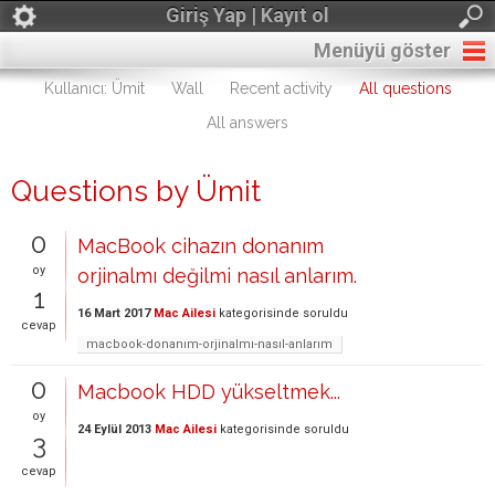
Giriş Yap | Kayıt ol
Menüyü göster
Kullanıcı: Ümit
Wall
Recent activity
All questions
All answers
Questions by Ümit
0
MacBook cihazın donanım
oy
orjinalmı değilmi nasıl anlarım.
1
16 Mart 2017
Mac Ailesi
kategorisinde
soruldu
cevap
macbook-donanım-orjinalmı-nasıl-anlarım
0
Macbook HDD yükseltmek...
oy
24 Eylül 2013
Mac Ailesi
kategorisinde
soruldu
3
cevap