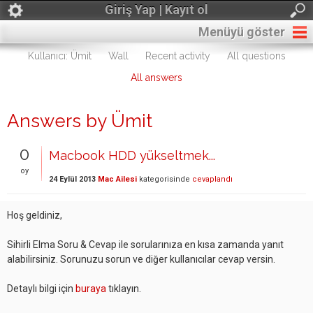
Giriş Yap | Kayıt ol
Menüyü göster
Kullanıcı: Ümit
Wall
Recent activity
All questions
All answers
Answers by Ümit
0
Macbook HDD yükseltmek...
oy
24 Eylül 2013
Mac Ailesi
kategorisinde
cevaplandı
Hoş geldiniz,
Sihirli Elma Soru & Cevap ile sorularınıza en kısa zamanda yanıt
alabilirsiniz. Sorunuzu sorun ve diğer kullanıcılar cevap versin.
Detaylı bilgi için
buraya
tıklayın.