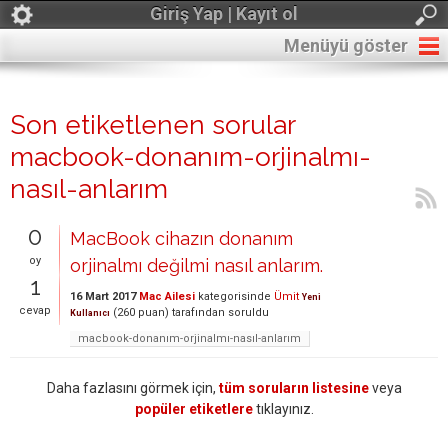
Giriş Yap | Kayıt ol
Menüyü göster
Son etiketlenen sorular
macbook-donanım-orjinalmı-
nasıl-anlarım
0
MacBook cihazın donanım
oy
orjinalmı değilmi nasıl anlarım.
1
16 Mart 2017
Mac Ailesi
kategorisinde
Ümit
Yeni
cevap
(
260
puan)
tarafından
soruldu
Kullanıcı
macbook-donanım-orjinalmı-nasıl-anlarım
Daha fazlasını görmek için,
tüm soruların listesine
veya
popüler etiketlere
tıklayınız.