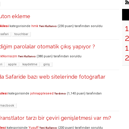
buton ekleme
Ailesi
kategorisinde
hmk
(
230
puan)
tarafından
soruldu
Yeni Kullanıcı
safari
touchbar
1
diğim parolalar otomatik çıkış yapıyor ?
kNorrisizm
(
380
puan)
tarafından
soruldu
Yeni Kullanıcı
ri
apple
kaydetme
giriş
 Safaride bazı web sitelerinde fotoğraflar
ilesi
kategorisinde
johnappleseed
(
1,140
puan)
tarafından
Yardımcı
macbook
Transtlator tarzı bir çeviri genişletmesi var mı?
lesi
kategorisinde
Yusuff
(
200
puan)
tarafından
soruldu
Yeni Kullanıcı