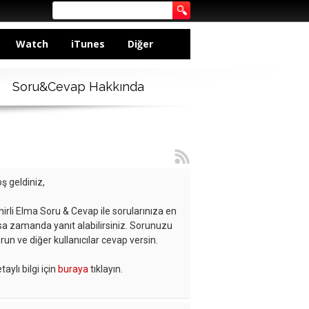
Watch
iTunes
Diğer
Soru&Cevap Hakkında
ş geldiniz,
hirli Elma Soru & Cevap ile sorularınıza en
sa zamanda yanıt alabilirsiniz. Sorunuzu
run ve diğer kullanıcılar cevap versin.
taylı bilgi için
buraya
tıklayın.