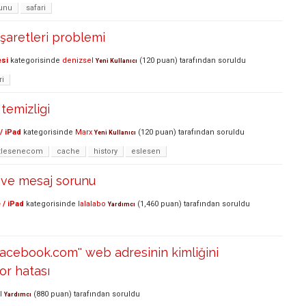
runu
safari
işaretleri problemi
esi
kategorisinde
denizsel
(
120
puan)
tarafından
soruldu
Yeni Kullanıcı
ri
 temizligi
/ iPad
kategorisinde
Marx
(
120
puan)
tarafından
soruldu
Yeni Kullanıcı
zlesenecom
cache
history
eslesen
 ve mesaj sorunu
 / iPad
kategorisinde
lalalabo
(
1,460
puan)
tarafından
soruldu
Yardımcı
k.facebook.com'' web adresinin kimliğini
or hatası
l
(
880
puan)
tarafından
soruldu
Yardımcı