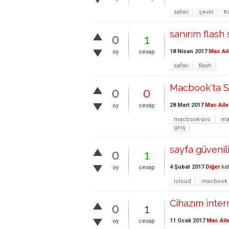
safari
çeviri
tr
sanırım flash
0
1
18 Nisan 2017
Mac Ail
oy
cevap
safari
flash
Macbook'ta S
0
0
28 Mart 2017
Mac Aile
oy
cevap
macbook-pro
ma
giriş
sayfa güvenili
0
1
4 Şubat 2017
Diğer
kat
oy
cevap
icloud
macbook
Cihazım inter
0
1
11 Ocak 2017
Mac Ail
oy
cevap