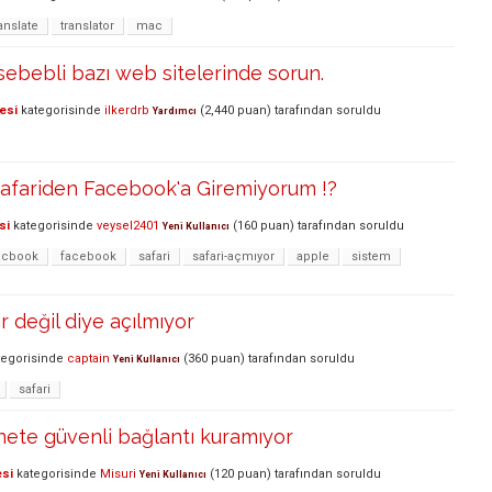
anslate
translator
mac
 sebebli bazı web sitelerinde sorun.
esi
kategorisinde
ilkerdrb
(
2,440
puan)
tarafından
soruldu
Yardımcı
afariden Facebook'a Giremiyorum !?
si
kategorisinde
veysel2401
(
160
puan)
tarafından
soruldu
Yeni Kullanıcı
cbook
facebook
safari
safari-açmıyor
apple
sistem
r değil diye açılmıyor
egorisinde
captain
(
360
puan)
tarafından
soruldu
Yeni Kullanıcı
safari
nete güvenli bağlantı kuramıyor
esi
kategorisinde
Misuri
(
120
puan)
tarafından
soruldu
Yeni Kullanıcı