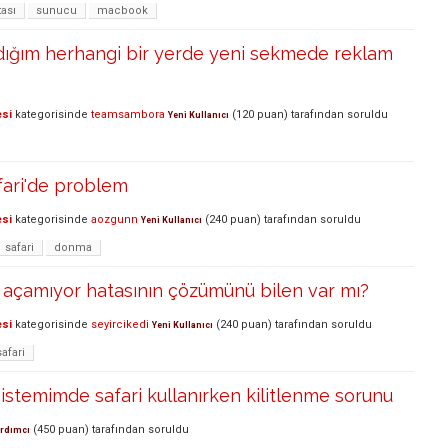
tası
sunucu
macbook
adığım herhangi bir yerde yeni sekmede reklam
esi
kategorisinde
teamsambora
(
120
puan)
tarafından
soruldu
Yeni Kullanıcı
fari'de problem
esi
kategorisinde
aozgunn
(
240
puan)
tarafından
soruldu
Yeni Kullanıcı
safari
donma
ı açamıyor hatasının çözümünü bilen var mı?
esi
kategorisinde
seyircikedi
(
240
puan)
tarafından
soruldu
Yeni Kullanıcı
safari
 sistemimde safari kullanırken kilitlenme sorunu
(
450
puan)
tarafından
soruldu
rdımcı