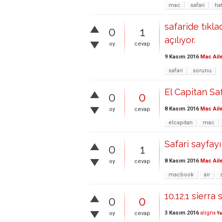
mac
safari
ha
safaride tıkl
0
1
açılıyor.
oy
cevap
9 Kasım 2016
Mac Ail
safari
sorunu
El Capitan Sa
0
0
8 Kasım 2016
Mac Ail
oy
cevap
elcapitan
mac
Safari sayfay
0
1
8 Kasım 2016
Mac Ail
oy
cevap
macbook
air
10.12.1 sierra
0
0
3 Kasım 2016
alignx
oy
cevap
Ya