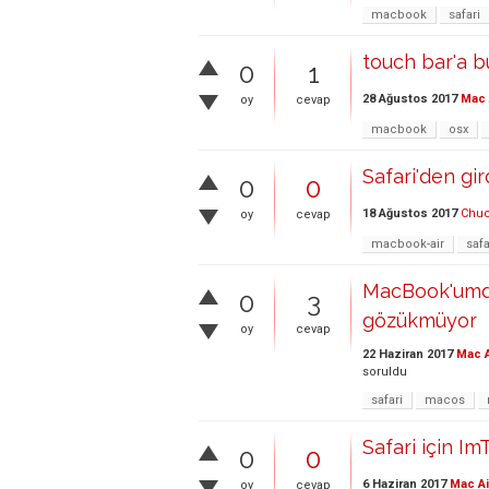
macbook
safari
touch bar'a 
0
1
28 Ağustos 2017
Mac 
oy
cevap
macbook
osx
Safari'den gir
0
0
18 Ağustos 2017
Chuc
oy
cevap
macbook-air
safa
MacBook'umda
0
3
gözükmüyor
oy
cevap
22 Haziran 2017
Mac A
soruldu
safari
macos
Safari için Im
0
0
6 Haziran 2017
Mac Ai
oy
cevap