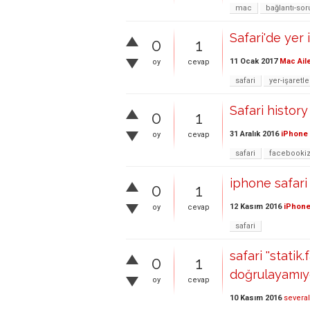
mac
bağlantı-so
Safari'de yer 
0
1
11 Ocak 2017
Mac Ail
oy
cevap
safari
yer-işaretle
Safari history
0
1
31 Aralık 2016
iPhone 
oy
cevap
safari
facebooki
iphone safari
0
1
12 Kasım 2016
iPhone
oy
cevap
safari
safari ''stati
0
1
doğrulayamıy
oy
cevap
10 Kasım 2016
several