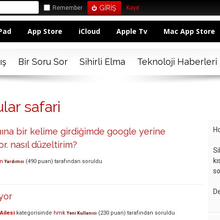
Remember
Kayıt
Pad
App Store
iCloud
Apple Tv
Mac App Store
ış
Bir Soru Sor
Sihirli Elma
Teknoloji Haberleri
lar safari
Ho
smına bir kelime girdiğimde google yerine
r. nasıl düzeltirim?
Si
kı
n
(
490
puan)
tarafından
soruldu
Yardımcı
so
De
iyor
Ailesi
kategorisinde
hmk
(
230
puan)
tarafından
soruldu
Yeni Kullanıcı