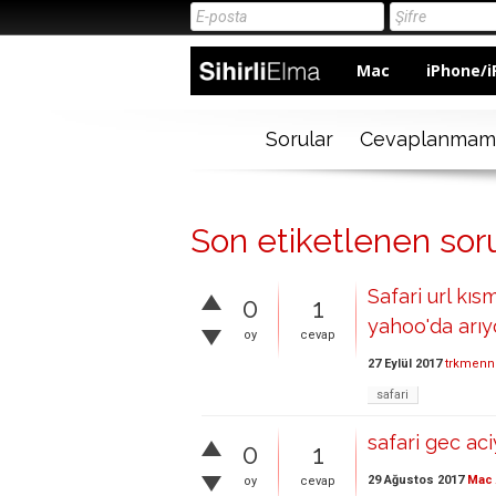
Mac
iPhone/i
Sorular
Cevaplanmam
Son etiketlenen soru
Safari url kı
0
1
yahoo'da arıyo
oy
cevap
27 Eylül 2017
trkmenn
safari
safari gec ac
0
1
29 Ağustos 2017
Mac 
oy
cevap