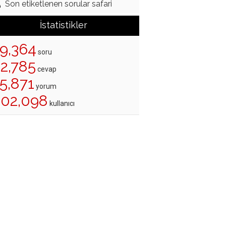
Son etiketlenen sorular safari
İstatistikler
19,364
soru
22,785
cevap
5,871
yorum
202,098
kullanıcı