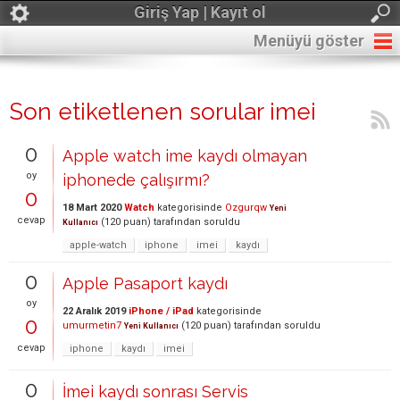
Giriş Yap | Kayıt ol
Menüyü göster
Son etiketlenen sorular imei
0
Apple watch ime kaydı olmayan
oy
iphonede çalışırmı?
0
18 Mart 2020
Watch
kategorisinde
Ozgurqw
Yeni
cevap
(
120
puan)
tarafından
soruldu
Kullanıcı
apple-watch
iphone
imei
kaydı
0
Apple Pasaport kaydı
oy
22 Aralık 2019
iPhone / iPad
kategorisinde
0
umurmetin7
(
120
puan)
tarafından
soruldu
Yeni Kullanıcı
cevap
iphone
kaydı
imei
0
İmei kaydı sonrası Servis