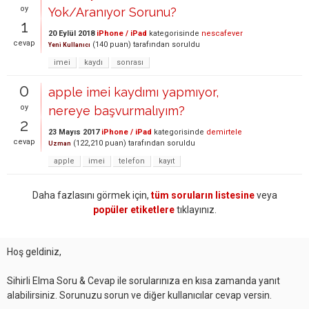
oy
Yok/Aranıyor Sorunu?
1
20 Eylül 2018
iPhone / iPad
kategorisinde
nescafever
cevap
(
140
puan)
tarafından
soruldu
Yeni Kullanıcı
imei
kaydı
sonrası
0
apple imei kaydımı yapmıyor,
oy
nereye başvurmalıyım?
2
23 Mayıs 2017
iPhone / iPad
kategorisinde
demirtele
cevap
(
122,210
puan)
tarafından
soruldu
Uzman
apple
imei
telefon
kayıt
Daha fazlasını görmek için,
tüm soruların listesine
veya
popüler etiketlere
tıklayınız.
Hoş geldiniz,
Sihirli Elma Soru & Cevap ile sorularınıza en kısa zamanda yanıt
alabilirsiniz. Sorunuzu sorun ve diğer kullanıcılar cevap versin.