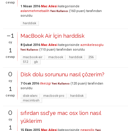
cevap
1 Nisan 2016
Mac Ailesi
kategorisinde
aslanmehmetsalih
(
160
puan)
tarafından
Yeni Kullanıcı
soruldu
harddisk
–1
MacBook Air İçin harddisk
oy
8 Şubat 2016
Mac Ailesi
kategorisinde
azmikelesoglu
1
(
110
puan)
tarafından
soruldu
Yeni Kullanıcı
cevap
macbook-air
macbook
harddisk
256
512
gb
0
Disk dolu sorununu nasıl çözerim?
oy
7 Ocak 2016
ilkeizgi
(
120
puan)
tarafından
Yeni Kullanıcı
1
soruldu
cevap
disk-alanı
macbook-pro
harddisk
macintosh
0
sıfırdan ssd'ye mac osx lion nasıl
oy
yüklerim
1
15 Ekim 2015
Mac Ailesi
kategorisinde
newzollo
Yeni