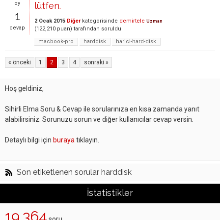
oy
lütfen.
1
2 Ocak 2015
Diğer
kategorisinde
demirtele
Uzman
cevap
(
122,210
puan)
tarafından
soruldu
macbook-pro
harddisk
harici-hard-disk
« önceki
1
2
3
4
sonraki »
Hoş geldiniz,
Sihirli Elma Soru & Cevap ile sorularınıza en kısa zamanda yanıt
alabilirsiniz. Sorunuzu sorun ve diğer kullanıcılar cevap versin.
Detaylı bilgi için
buraya
tıklayın.
Son etiketlenen sorular harddisk
İstatistikler
19,364
soru