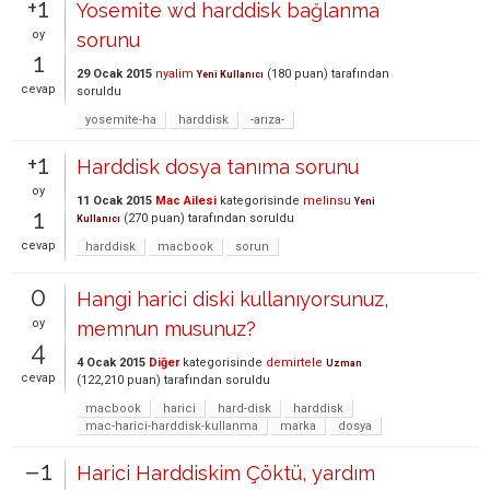
+1
Yosemite wd harddisk bağlanma
oy
sorunu
1
29 Ocak 2015
nyalim
(
180
puan)
tarafından
Yeni Kullanıcı
cevap
soruldu
yosemite-ha
harddisk
-arıza-
+1
Harddisk dosya tanıma sorunu
oy
11 Ocak 2015
Mac Ailesi
kategorisinde
melinsu
Yeni
1
(
270
puan)
tarafından
soruldu
Kullanıcı
cevap
harddisk
macbook
sorun
0
Hangi harici diski kullanıyorsunuz,
oy
memnun musunuz?
4
4 Ocak 2015
Diğer
kategorisinde
demirtele
Uzman
cevap
(
122,210
puan)
tarafından
soruldu
macbook
harici
hard-disk
harddisk
mac-harici-harddisk-kullanma
marka
dosya
–1
Harici Harddiskim Çöktü, yardım