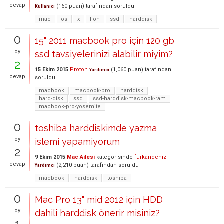
cevap
(
160
puan)
tarafından
soruldu
Kullanıcı
mac
os
x
lion
ssd
harddisk
0
15" 2011 macbook pro için 120 gb
oy
ssd tavsiyelerinizi alabilir miyim?
2
15 Ekim 2015
Proton
(
1,060
puan)
tarafından
Yardımcı
cevap
soruldu
macbook
macbook-pro
harddisk
hard-disk
ssd
ssd-harddisk-macbook-ram
macbook-pro-yosemite
0
toshiba harddiskimde yazma
oy
islemi yapamiyorum
2
9 Ekim 2015
Mac Ailesi
kategorisinde
furkandeniz
cevap
(
2,210
puan)
tarafından
soruldu
Yardımcı
macbook
harddisk
toshiba
0
Mac Pro 13" mid 2012 için HDD
oy
dahili harddisk önerir misiniz?
1