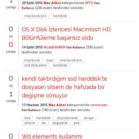
20 Eylül 2015
Mac Ailesi
kategorisinde
MTG
Yeni
cevap
(
220
puan)
tarafından
soruldu
Kullanıcı
macbook-pro
harddisk
0
OS X Disk İzlencesi Macintosh HD
oy
Bölüntüleme başarısız oldu
0
14 Eylül 2015
MustafaKARA
(
330
puan)
Yeni Kullanıcı
cevap
tarafından
soruldu
macbook
mac
macbook-pro
ssd-disk-alanı
harddisk
0
kendi taktırdığım ssd harddisk'te
oy
dosyaları silsem de hafızada bir
1
değişme olmuyor
cevap
17 Haziran 2015
Mac Ailesi
kategorisinde
cemersan
(
180
puan)
tarafından
soruldu
Yeni Kullanıcı
ssd
harddisk
depolamada
dosya
silsem
de
değişiklik
yok
0
Wd elements kullanımı