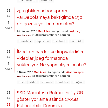
macbook-pro
harddisk
0
250 gblik macbookprom
oy
var.Depolamaya baktigimda 190
1
gb gozukuyor bu normalmi?
cevap
26 Haziran 2016
Mac Ailesi
kategorisinde
oytunege
(
120
puan)
tarafından
soruldu
Yeni Kullanıcı
disk-alanı
depolama
macbook
harddisk
0
İMac'ten harddiske kopyaladığım
oy
videolar jpeg formatında
1
yükleniyor. Ne yapmalıyım acaba?
cevap
3 Nisan 2016
Mac Ailesi
kategorisinde
Akademisyen
(
380
puan)
tarafından
soruldu
Yeni Kullanıcı
imac
video
aktarma
harddisk
fotoğraf
0
SSD Macintosh Bölmesini 251GB
oy
gösteriyor ama aslında 170GB
0
Kullanılabilir Durumda