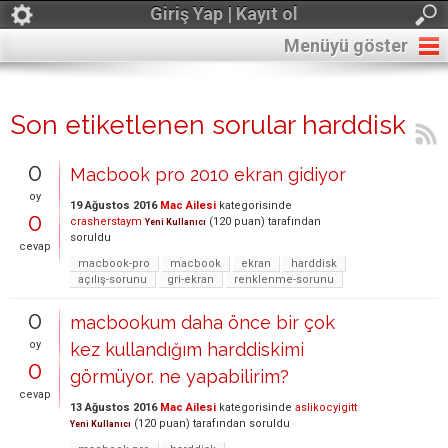
Giriş Yap | Kayıt ol
Menüyü göster
Son etiketlenen sorular harddisk
0
Macbook pro 2010 ekran gidiyor
oy
19 Ağustos 2016
Mac Ailesi
kategorisinde
0
crasherstaym
(
120
puan)
tarafından
Yeni Kullanıcı
soruldu
cevap
macbook-pro
macbook
ekran
harddisk
açılış-sorunu
gri-ekran
renklenme-sorunu
0
macbookum daha önce bir çok
oy
kez kullandığım harddiskimi
0
görmüyor. ne yapabilirim?
cevap
13 Ağustos 2016
Mac Ailesi
kategorisinde
aslikocyigitt
(
120
puan)
tarafından
soruldu
Yeni Kullanıcı