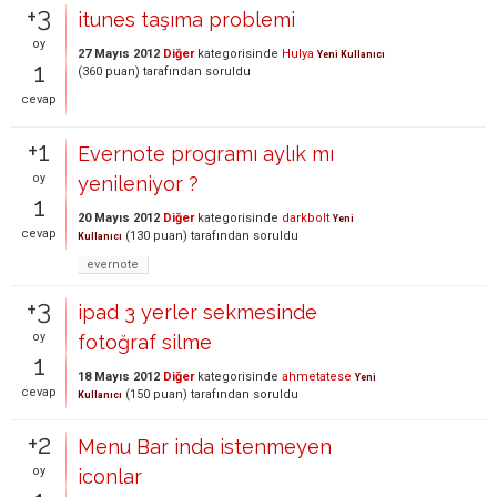
+3
itunes taşıma problemi
oy
27 Mayıs 2012
Diğer
kategorisinde
Hulya
Yeni Kullanıcı
1
(
360
puan)
tarafından
soruldu
cevap
+1
Evernote programı aylık mı
oy
yenileniyor ?
1
20 Mayıs 2012
Diğer
kategorisinde
darkbolt
Yeni
cevap
(
130
puan)
tarafından
soruldu
Kullanıcı
evernote
+3
ipad 3 yerler sekmesinde
oy
fotoğraf silme
1
18 Mayıs 2012
Diğer
kategorisinde
ahmetatese
Yeni
cevap
(
150
puan)
tarafından
soruldu
Kullanıcı
+2
Menu Bar inda istenmeyen
oy
iconlar