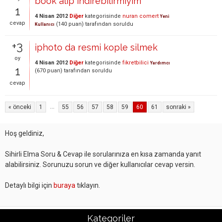
book alip indirebilirmiyim
1
4 Nisan 2012
Diğer
kategorisinde
nuran comert
Yeni
cevap
(
140
puan)
tarafından
soruldu
Kullanıcı
+3
iphoto da resmi kople silmek
oy
4 Nisan 2012
Diğer
kategorisinde
fikretbilici
Yardımcı
1
(
670
puan)
tarafından
soruldu
cevap
...
« önceki
1
55
56
57
58
59
60
61
sonraki »
Hoş geldiniz,
Sihirli Elma Soru & Cevap ile sorularınıza en kısa zamanda yanıt
alabilirsiniz. Sorunuzu sorun ve diğer kullanıcılar cevap versin.
Detaylı bilgi için
buraya
tıklayın.
Kategoriler