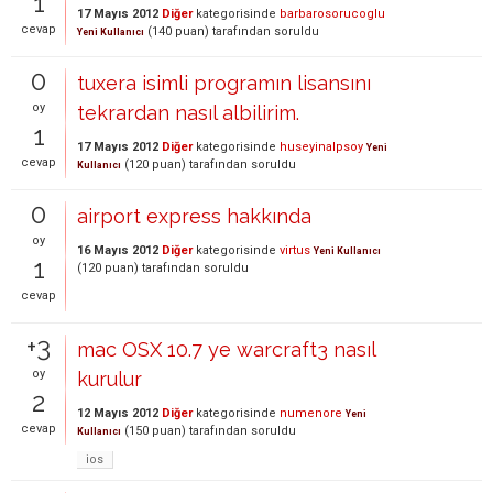
1
17 Mayıs 2012
Diğer
kategorisinde
barbarosorucoglu
cevap
(
140
puan)
tarafından
soruldu
Yeni Kullanıcı
0
tuxera isimli programın lisansını
oy
tekrardan nasıl albilirim.
1
17 Mayıs 2012
Diğer
kategorisinde
huseyinalpsoy
Yeni
cevap
(
120
puan)
tarafından
soruldu
Kullanıcı
0
airport express hakkında
oy
16 Mayıs 2012
Diğer
kategorisinde
virtus
Yeni Kullanıcı
1
(
120
puan)
tarafından
soruldu
cevap
+3
mac OSX 10.7 ye warcraft3 nasıl
oy
kurulur
2
12 Mayıs 2012
Diğer
kategorisinde
numenore
Yeni
cevap
(
150
puan)
tarafından
soruldu
Kullanıcı
ios