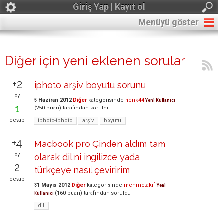
Giriş Yap | Kayıt ol
Menüyü göster
Diğer için yeni eklenen sorular
+2
iphoto arşiv boyutu sorunu
oy
5 Haziran 2012
Diğer
kategorisinde
henk44
Yeni Kullanıcı
1
(
250
puan)
tarafından
soruldu
cevap
iphoto-iphoto
arşiv
boyutu
+4
Macbook pro Çinden aldım tam
oy
olarak dilini ingilizce yada
2
türkçeye nasıl çeviririm
cevap
31 Mayıs 2012
Diğer
kategorisinde
mehmetakif
Yeni
(
160
puan)
tarafından
soruldu
Kullanıcı
dil