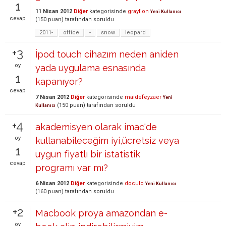
1
11 Nisan 2012
Diğer
kategorisinde
graylion
Yeni Kullanıcı
cevap
(
150
puan)
tarafından
soruldu
2011-
office
-
snow
leopard
+3
İpod touch cihazım neden aniden
oy
yada uygulama esnasında
1
kapanıyor?
cevap
7 Nisan 2012
Diğer
kategorisinde
maidefeyzaer
Yeni
(
150
puan)
tarafından
soruldu
Kullanıcı
+4
akademisyen olarak imac'de
oy
kullanabileceğim iyi,ücretsiz veya
1
uygun fiyatlı bir istatistik
cevap
programı var mı?
6 Nisan 2012
Diğer
kategorisinde
doculo
Yeni Kullanıcı
(
160
puan)
tarafından
soruldu
+2
Macbook proya amazondan e-
oy