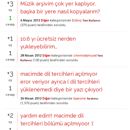
+3
Müzik arşivim çok yer kaplıyor,
oy
başka bir yere nasıl kopyalarım?
1
6 Mayıs 2012
Diğer
kategorisinde
Erdinç
Yeni Kullanıcı
cevap
(
370
puan)
tarafından
soruldu
+1
10.6 yı ücretsiz nerden
oy
yukleyebilirim...
1
28 Nisan 2012
Diğer
kategorisinde
chemistymurat
Yeni
cevap
(
130
puan)
tarafından
soruldu
Kullanıcı
+3
macimde dil tercihleri açılmıyor
oy
eror veriyor ayrıca ( dil tercihleri
1
yüklenemedi diye bir yazı çıkıyor)
cevap
26 Nisan 2012
Diğer
kategorisinde
byarone
Yardımcı
(
1,570
puan)
tarafından
soruldu
+2
yardım edin!! macimde dil
oy
tercihleri bölümü açılmıyoor :(
1