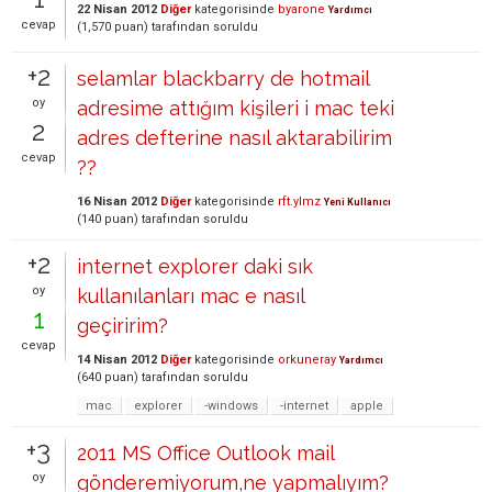
22 Nisan 2012
Diğer
kategorisinde
byarone
Yardımcı
cevap
(
1,570
puan)
tarafından
soruldu
+2
selamlar blackbarry de hotmail
oy
adresime attığım kişileri i mac teki
2
adres defterine nasıl aktarabilirim
cevap
??
16 Nisan 2012
Diğer
kategorisinde
rft.ylmz
Yeni Kullanıcı
(
140
puan)
tarafından
soruldu
+2
internet explorer daki sık
oy
kullanılanları mac e nasıl
1
geçiririm?
cevap
14 Nisan 2012
Diğer
kategorisinde
orkuneray
Yardımcı
(
640
puan)
tarafından
soruldu
mac
explorer
-windows
-internet
apple
+3
2011 MS Office Outlook mail
oy
gönderemiyorum,ne yapmalıyım?