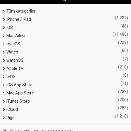
Tüm kategoriler
(1,232)
iPhone / iPad
(46)
iOS
(11,480)
Mac Ailesi
(728)
macOS
(60)
Watch
(7)
watchOS
(218)
Apple TV
(0)
tvOS
(71)
iOS App Store
(283)
Mac App Store
(200)
iTunes Store
(283)
iCloud
(1,210)
Diğer