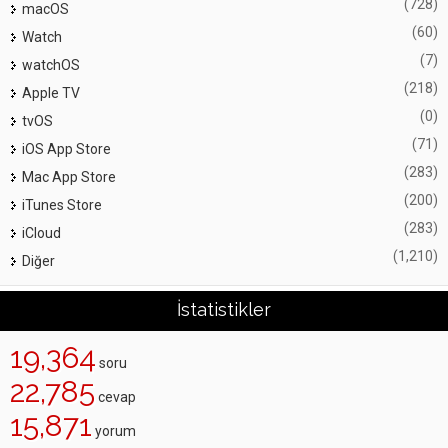
(728)
macOS
(60)
Watch
(7)
watchOS
(218)
Apple TV
(0)
tvOS
(71)
iOS App Store
(283)
Mac App Store
(200)
iTunes Store
(283)
iCloud
(1,210)
Diğer
İstatistikler
19,364
soru
22,785
cevap
15,871
yorum