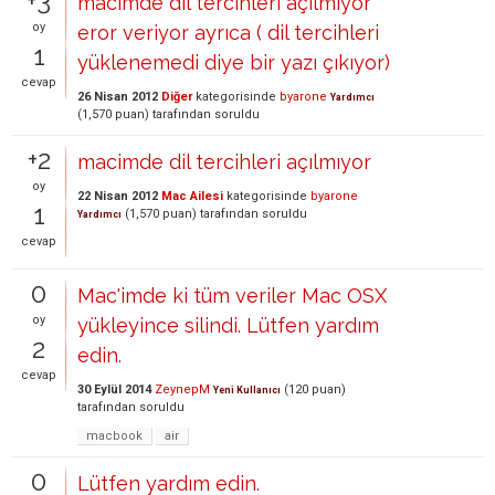
+3
macimde dil tercihleri açılmıyor
oy
eror veriyor ayrıca ( dil tercihleri
1
yüklenemedi diye bir yazı çıkıyor)
cevap
26 Nisan 2012
Diğer
kategorisinde
byarone
Yardımcı
(
1,570
puan)
tarafından
soruldu
+2
macimde dil tercihleri açılmıyor
oy
22 Nisan 2012
Mac Ailesi
kategorisinde
byarone
1
(
1,570
puan)
tarafından
soruldu
Yardımcı
cevap
0
Mac'imde ki tüm veriler Mac OSX
oy
yükleyince silindi. Lütfen yardım
2
edin.
cevap
30 Eylül 2014
ZeynepM
(
120
puan)
Yeni Kullanıcı
tarafından
soruldu
macbook
air
0
Lütfen yardım edin.