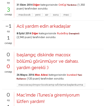
oy
31 Ekim 2014
Diğer
kategorisinde
CntCgl
(
1,350
Yardımcı
3
puan)
tarafından
soruldu
cevap
macbook
yeni
air
soru
mac
–1
Acil yardım edin arkadaşlar
oy
8 Eylül 2014
Diğer
kategorisinde
RudeBoy
Deneyimli
1
(
2,940
puan)
tarafından
soruldu
cevap
0
başlangıç diskinde macosx
oy
bölümü görünmüyor ve dahası.
0
yardım gerekli :)
cevap
26 Mayıs 2016
Mac Ailesi
kategorisinde
burakad
Yeni
(
120
puan)
tarafından
soruldu
Kullanıcı
macosx-açılmıyor-bootcamp-sıfırlama-baştankurma
0
Mac'imde iTunes'a giremiyorum
oy
lütfen yardım!