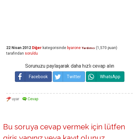
22 Nisan 2012
Diğer
kategorisinde
byarone
(
1,570
puan)
Yardımcı
tarafından
soruldu
Sorunuzu paylaşarak daha hızlı cevap alın
Facebook
Twitter
WhatsApp
Bu soruya cevap vermek için lütfen
giriş yapınız
veya
kayıt olunuz
.