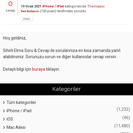
0
19 Ocak 2021
iPhone / iPad
kategorisinde
Themiyauv
cevap
(
120
puan)
tarafından
soruldu
Yeni Kullanıcı
mac
Hoş geldiniz,
Sihirli Elma Soru & Cevap ile sorularınıza en kısa zamanda yanıt
alabilirsiniz. Sorunuzu sorun ve diğer kullanıcılar cevap versin.
Detaylı bilgi için
buraya
tıklayın.
Kategoriler
Tüm kategoriler
(1,232)
iPhone / iPad
(46)
iOS
(11,480)
Mac Ailesi