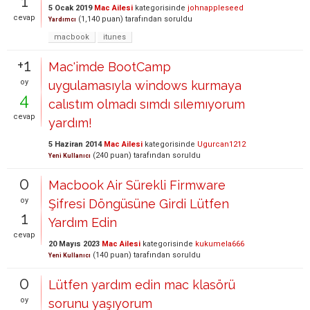
1
5 Ocak 2019
Mac Ailesi
kategorisinde
johnappleseed
cevap
(
1,140
puan)
tarafından
soruldu
Yardımcı
macbook
itunes
+1
Mac'imde BootCamp
oy
uygulamasıyla windows kurmaya
4
calıstım olmadı sımdı sılemıyorum
cevap
yardım!
5 Haziran 2014
Mac Ailesi
kategorisinde
Ugurcan1212
(
240
puan)
tarafından
soruldu
Yeni Kullanıcı
0
Macbook Air Sürekli Firmware
oy
Şifresi Döngüsüne Girdi Lütfen
1
Yardım Edin
cevap
20 Mayıs 2023
Mac Ailesi
kategorisinde
kukumela666
(
140
puan)
tarafından
soruldu
Yeni Kullanıcı
0
Lütfen yardım edin mac klasörü
oy
sorunu yaşıyorum